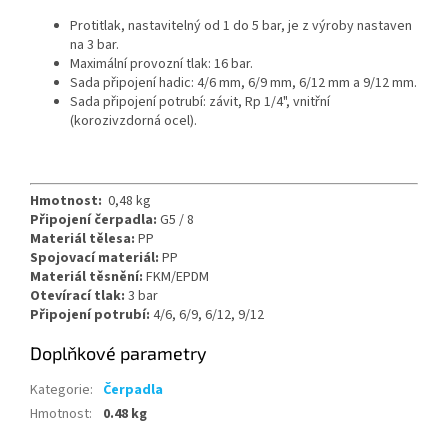
Protitlak, nastavitelný od 1 do 5 bar, je z výroby nastaven
na 3 bar.
Maximální provozní tlak: 16 bar.
Sada připojení hadic: 4/6 mm, 6/9 mm, 6/12 mm a 9/12 mm.
Sada připojení potrubí: závit, Rp 1/4", vnitřní
(korozivzdorná ocel).
Hmotnost:
0,48 kg
Připojení čerpadla:
G5 / 8
Materiál tělesa:
PP
Spojovací materiál:
PP
Materiál těsnění:
FKM/EPDM
Otevírací tlak:
3 bar
Připojení potrubí:
4/6, 6/9, 6/12, 9/12
Doplňkové parametry
Kategorie
:
Čerpadla
Hmotnost
:
0.48 kg