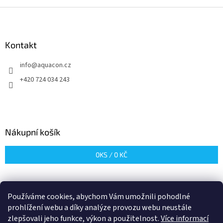
Z
á
p
a
Kontakt
t
info
@
aquacon.cz
í
+420 724 034 243
Nákupní košík
0
KS /
0 KČ
Používáme cookies, abychom Vám umožnili pohodlné
prohlížení webu a díky analýze provozu webu neustále
zlepšovali jeho funkce, výkon a použitelnost.
Více informací