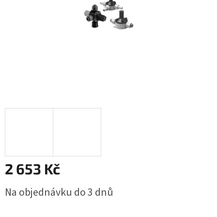
2 653 Kč
Měrná
Na objednávku do 3 dnů
cena: