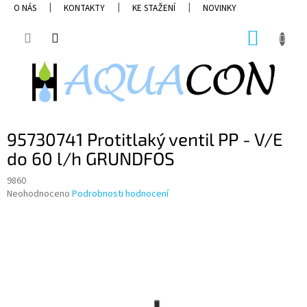
Přejít
O NÁS
KONTAKTY
KE STAŽENÍ
NOVINKY
na
obsah
NÁKUP
KOŠÍK
95730741 Protitlaký ventil PP - V/E
do 60 l/h GRUNDFOS
9860
Průměrné
Neohodnoceno
Podrobnosti hodnocení
hodnocení
produktu
je
0,0
z
5
hvězdiček.