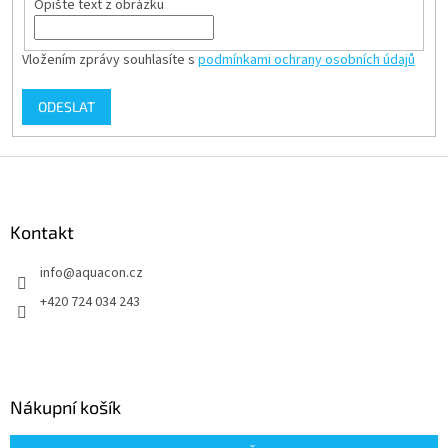
Opište text z obrázku
Vložením zprávy souhlasíte s
podmínkami ochrany osobních údajů
ODESLAT
Z
á
p
a
Kontakt
t
info
@
aquacon.cz
í
+420 724 034 243
Nákupní košík