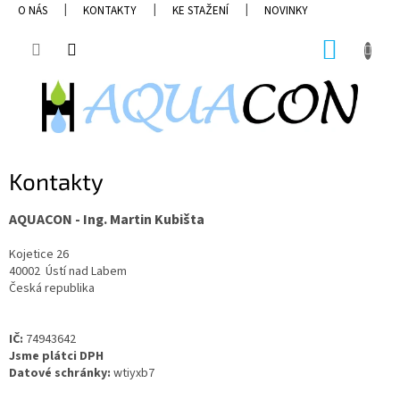
Přejít
O NÁS
KONTAKTY
KE STAŽENÍ
NOVINKY
na
obsah
NÁKUP
KOŠÍK
Kontakty
AQUACON
-
Ing. Martin Kubišta
Kojetice 26
40002 Ústí nad Labem
Česká republika
IČ:
74943642
Jsme plátci DPH
Datové schránky:
wtiyxb7