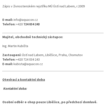
Zápis v živnostenském rejstříku MÚ Ústí nad Labem, r.2009
E-mail:
info@aquacon.cz
Telefon:
+420
724 034 243
Majitel, obchodně technický zástupce:
Ing. Martin Kubišta
Zastoupení:
Ústí nad Labem, Liběšice, Praha, Chomutov
Telefon:
+420 724 034 243
E-mail:
kubista@aquacon.cz
Otevírací a kontaktní doba
Kontaktní doba:
Osobní odběr e-shop pouze Liběšice, po předchozí domluvě.