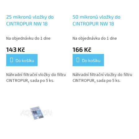
t
r
ů
o
d
25 mikronů vložky do
50 mikronů vložky do
u
CINTROPUR NW 18
CINTROPUR NW 18
k
t
Na objednávku do 1 dne
Na objednávku do 1 dne
ů
143 Kč
166 Kč
Do košíku
Do košíku
Náhradní filtrační vložky do filtru
Náhradní filtrační vložky do filtru
CINTROPUR, sada po 5 ks.
CINTROPUR, sada po 5 ks.