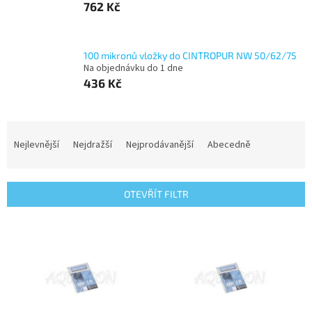
762 Kč
100 mikronů vložky do CINTROPUR NW 50/62/75
Na objednávku do 1 dne
436 Kč
Ř
a
Nejlevnější
Nejdražší
Nejprodávanější
Abecedně
z
e
n
OTEVŘÍT FILTR
í
p
V
r
ý
o
p
d
i
u
s
k
p