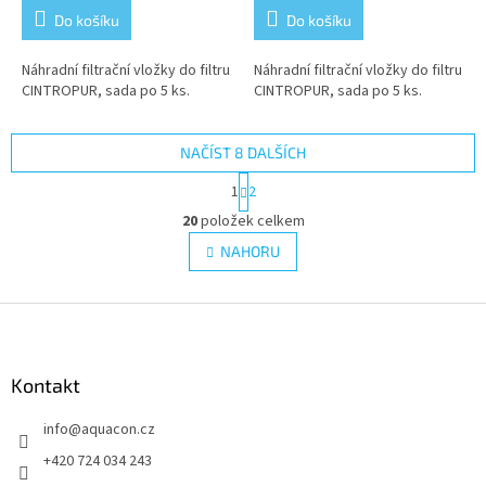
Do košíku
Do košíku
Náhradní filtrační vložky do filtru
Náhradní filtrační vložky do filtru
CINTROPUR, sada po 5 ks.
CINTROPUR, sada po 5 ks.
NAČÍST 8 DALŠÍCH
S
1
2
t
O
r
20
položek celkem
v
á
l
NAHORU
n
á
k
d
o
v
Z
a
á
c
á
n
í
p
í
p
a
Kontakt
r
t
v
info
@
aquacon.cz
í
k
y
+420 724 034 243
v