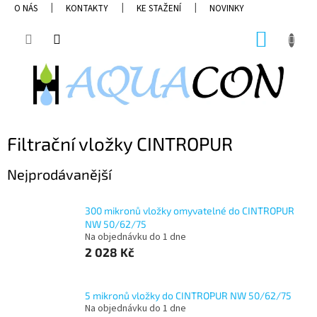
Přejít
O NÁS
KONTAKTY
KE STAŽENÍ
NOVINKY
na
obsah
NÁKUP
KOŠÍK
Filtrační vložky CINTROPUR
Nejprodávanější
300 mikronů vložky omyvatelné do CINTROPUR
NW 50/62/75
Na objednávku do 1 dne
2 028 Kč
5 mikronů vložky do CINTROPUR NW 50/62/75
Na objednávku do 1 dne