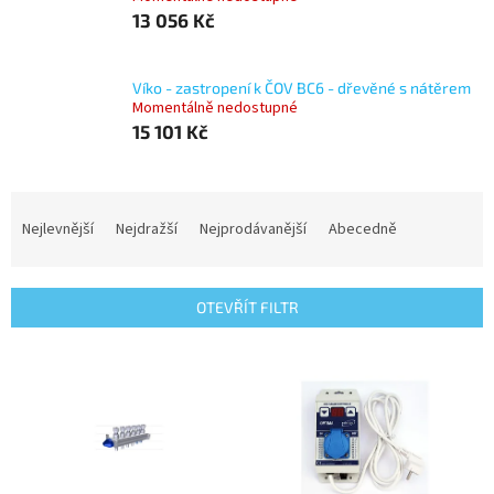
13 056 Kč
Víko - zastropení k ČOV BC6 - dřevěné s nátěrem
Momentálně nedostupné
15 101 Kč
Ř
a
Nejlevnější
Nejdražší
Nejprodávanější
Abecedně
z
e
n
OTEVŘÍT FILTR
í
p
V
r
ý
o
p
d
i
u
s
k
p