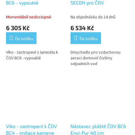
BC6 - vypouklé
SECOH pro ČOV
Momentálně nedostupné
Na objednávku do 14 dnů
6 305 Kč
6 534 Kč
Do košíku
Do košíku
Víko - zastropení z laminátu k
Dmychadlo pro vzduchovou
ČOV BC6 - vypouklé
aeraci domovní čistírny
odpadních vod
Víko - zastropení k ČOV
Nástavec pláště ČOV BC6
BC4 - imitace kamene
Envi-Pur 40 cm