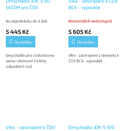
Dmychadlo JDK-S 80
Víko - zastropení k ČOV
SECOH pro ČOV
BC4 - vypouklé
Na objednávku do 3 dnů
Momentálně nedostupné
5 445 Kč
5 605 Kč
Do košíku
Do košíku
Dmychadlo pro vzduchovou
Víko - zastropení z laminátu k
aeraci domovní čistírny
ČOV BC4 - vypouklé
odpadních vod
Víko - zastropení k ČOV
Dmychadlo JDK-S 100