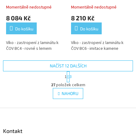
Momentálně nedostupné
Momentálně nedostupné
8 084 Kč
8 210 Kč
Do košíku
Do košíku
Víko - zastropení z laminátu k
Víko - zastropení z laminátu k
ČOV BC4 - rovné s lemem
ČOV BC6 - imitace kamene
NAČÍST 12 DALŠÍCH
S
1
3
t
O
r
27
položek celkem
v
á
l
NAHORU
n
á
k
d
o
v
Z
a
á
c
á
n
í
p
í
p
a
Kontakt
r