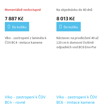
Momentálně nedostupné
Na objednávku do 60 dnů
7 887 Kč
8 013 Kč
Do košíku
Do košíku
Víko - zastropení z laminátu k
Nástavec na prodložení 40 až
ČOV BC4 - imitace kamene
120 cm k domovní čistírně
odpadních vod BC6 Envi-Pur
Víko - zastropení k ČOV
Víko - zastropení k ČOV
BC4 - rovné
BC6 - imitace kamene