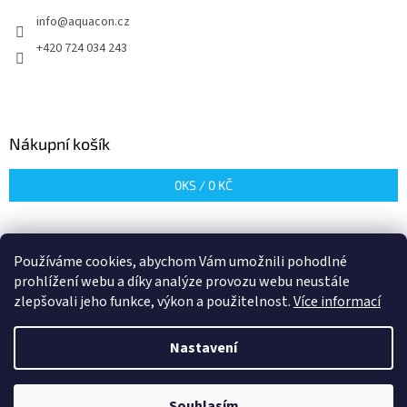
t
v
info
@
aquacon.cz
í
k
y
+420 724 034 243
v
ý
p
i
s
Nákupní košík
u
0
KS /
0 KČ
Používáme cookies, abychom Vám umožnili pohodlné
prohlížení webu a díky analýze provozu webu neustále
zlepšovali jeho funkce, výkon a použitelnost.
Více informací
Vytvořil Shoptet
Nastavení
Copyright 2026
Aquacon
. Všechna práva vyhrazena.
Upravit
Souhlasím