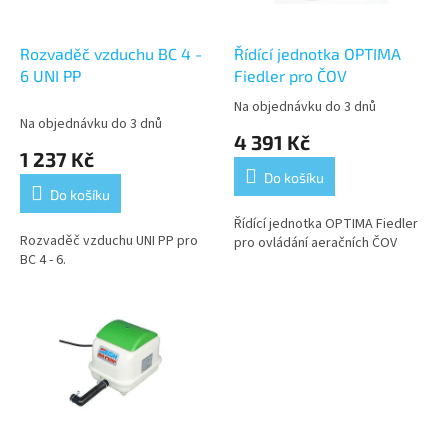
t
r
ů
o
d
Rozvaděč vzduchu BC 4 -
Řídící jednotka OPTIMA
u
6 UNI PP
Fiedler pro ČOV
k
Na objednávku do 3 dnů
Průměrné
t
Na objednávku do 3 dnů
hodnocení
4 391 Kč
ů
produktu
1 237 Kč
je
Do košíku
4,0
Do košíku
z
5
Řídící jednotka OPTIMA Fiedler
Rozvaděč vzduchu UNI PP pro
hvězdiček.
pro ovládání aeračních ČOV
BC 4 - 6.