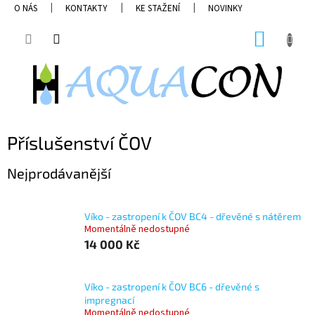
Přejít
O NÁS
KONTAKTY
KE STAŽENÍ
NOVINKY
na
obsah
NÁKUP
KOŠÍK
Příslušenství ČOV
Nejprodávanější
Víko - zastropení k ČOV BC4 - dřevěné s nátěrem
Momentálně nedostupné
14 000 Kč
Víko - zastropení k ČOV BC6 - dřevěné s
impregnací
Momentálně nedostupné