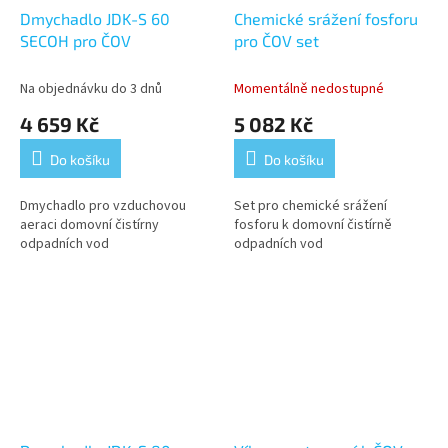
Dmychadlo JDK-S 60
Chemické srážení fosforu
SECOH pro ČOV
pro ČOV set
Na objednávku do 3 dnů
Momentálně nedostupné
4 659 Kč
5 082 Kč
Do košíku
Do košíku
Dmychadlo pro vzduchovou
Set pro chemické srážení
aeraci domovní čistírny
fosforu k domovní čistírně
odpadních vod
odpadních vod