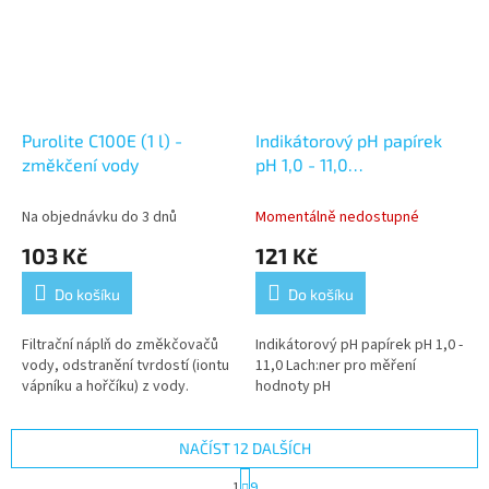
Purolite C100E (1 l) -
Indikátorový pH papírek
změkčení vody
pH 1,0 - 11,0
(100ks)Lach:ner
Na objednávku do 3 dnů
Momentálně nedostupné
103 Kč
121 Kč
Do košíku
Do košíku
Filtrační náplň do změkčovačů
Indikátorový pH papírek pH 1,0 -
vody, odstranění tvrdostí (iontu
11,0 Lach:ner pro měření
vápníku a hořčíku) z vody.
hodnoty pH
NAČÍST 12 DALŠÍCH
S
1
9