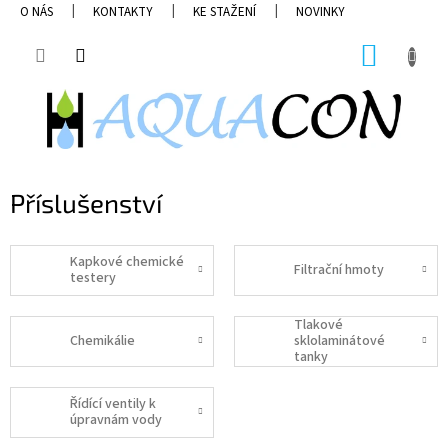
Přejít
O NÁS
KONTAKTY
KE STAŽENÍ
NOVINKY
na
obsah
NÁKUP
KOŠÍK
Příslušenství
Kapkové chemické
Filtrační hmoty
testery
Tlakové
Chemikálie
sklolaminátové
tanky
Řídící ventily k
úpravnám vody