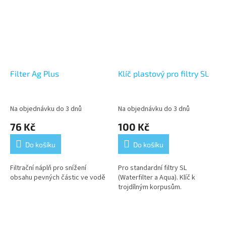
Filter Ag Plus
Klíč plastový pro filtry SL
Na objednávku do 3 dnů
Na objednávku do 3 dnů
76 Kč
100 Kč
Do košíku
Do košíku
Filtrační náplň pro snížení
Pro standardní filtry SL
obsahu pevných částic ve vodě
(Waterfilter a Aqua). Klíč k
trojdílným korpusům.