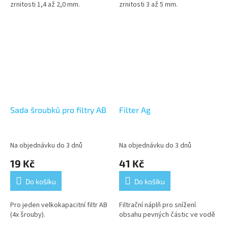
zrnitosti 1,4 až 2,0 mm.
zrnitosti 3 až 5 mm.
Sada šroubků pro filtry AB
Filter Ag
Na objednávku do 3 dnů
Na objednávku do 3 dnů
19 Kč
41 Kč
Do košíku
Do košíku
Pro jeden velkokapacitní filtr AB
Filtrační náplň pro snížení
(4x šrouby).
obsahu pevných částic ve vodě