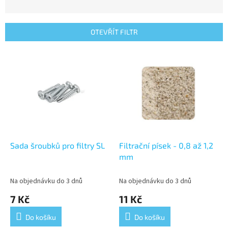
z
e
n
OTEVŘÍT FILTR
í
p
V
r
ý
o
p
d
i
u
s
k
p
t
r
ů
o
d
Sada šroubků pro filtry SL
Filtrační písek - 0,8 až 1,2
u
mm
k
t
Na objednávku do 3 dnů
Na objednávku do 3 dnů
ů
7 Kč
11 Kč
Do košíku
Do košíku