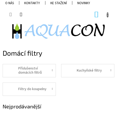
Přejít
O NÁS
KONTAKTY
KE STAŽENÍ
NOVINKY
na
obsah
NÁKUP
KOŠÍK
Domácí filtry
Příslušenství
Kuchyňské filtry
domácích filtrů
Filtry do koupelny
Nejprodávanější