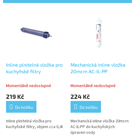
í
p
V
r
ý
o
p
d
i
u
s
k
p
t
r
ů
o
d
Inline plnitelná vložka pro
Mechanická inline vložka
u
kuchyňské filtry
20mcrn AC-IL-PP
k
t
Momentálně nedostupné
Momentálně nedostupné
ů
219 Kč
224 Kč
Do košíku
Do košíku
Inline plnitelná vložka pro
Mechanická inline vložka 20mcrn
kuchyňské filtry, objem cca 0,4l
AC-IL-PP do kuchyňských
úpraven vody