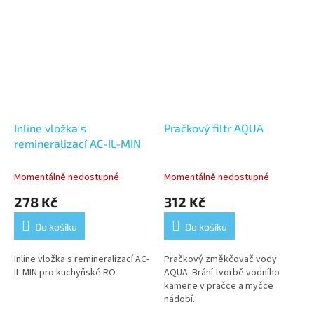
Inline vložka s
Pračkový filtr AQUA
remineralizací AC-IL-MIN
Momentálně nedostupné
Momentálně nedostupné
278 Kč
312 Kč
Do košíku
Do košíku
Inline vložka s remineralizací AC-
Pračkový změkčovač vody
IL-MIN pro kuchyňské RO
AQUA. Brání tvorbě vodního
kamene v pračce a myčce
nádobí.