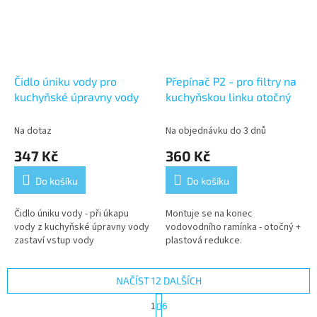
Čidlo úniku vody pro
Přepínač P2 - pro filtry na
kuchyňské úpravny vody
kuchyňskou linku otočný
Na dotaz
Na objednávku do 3 dnů
347 Kč
360 Kč
Do košíku
Do košíku
Čidlo úniku vody - při úkapu
Montuje se na konec
vody z kuchyňské úpravny vody
vodovodního ramínka - otočný +
zastaví vstup vody
plastová redukce.
NAČÍST 12 DALŠÍCH
S
1
6
t