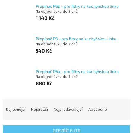
Přepínač P6b - pro filtry na kuchyňskou linku
Na objednávku do 3 dnů
1 140 Kč
Přepínač P3 - pro filtry na kuchyňskou linku
Na objednávku do 3 dnů
540 Kč
Přepínač P6a - pro filtry na kuchyňskou linku
Na objednávku do 3 dnů
880 Kč
Ř
a
Nejlevnější
Nejdražší
Nejprodávanější
Abecedně
z
e
n
OTEVŘÍT FILTR