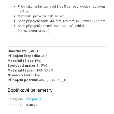
Protitlak, nastavitelný od 1 do 5 bar, je z výroby nastaven
na 3 bar.
Maximální provozní tlak: 16 bar.
Sada připojení hadic: 4/6 mm, 6/9 mm, 6/12 mm a 9/12 mm.
Sada připojení potrubí: závit, Rp 1/4", vnitřní
(korozivzdorná ocel).
Hmotnost:
0,48 kg
Připojení čerpadla:
G5 / 8
Materiál tělesa:
PVC
Spojovací materiál:
PVC
Materiál těsnění:
FKM/EPDM
Otevírací tlak:
3 bar
Připojení potrubí:
4/6, 6/9, 6/12, 9/12
Doplňkové parametry
Kategorie
:
Čerpadla
Hmotnost
:
0.48 kg