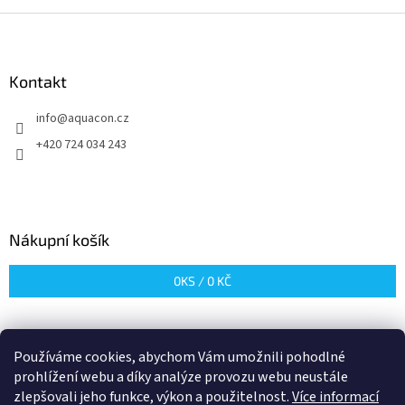
Z
á
p
a
Kontakt
t
info
@
aquacon.cz
í
+420 724 034 243
Nákupní košík
0
KS /
0 KČ
Používáme cookies, abychom Vám umožnili pohodlné
prohlížení webu a díky analýze provozu webu neustále
zlepšovali jeho funkce, výkon a použitelnost.
Více informací