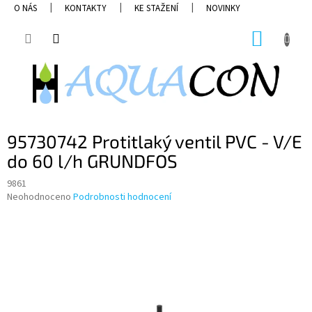
Přejít
O NÁS
KONTAKTY
KE STAŽENÍ
NOVINKY
na
obsah
NÁKUP
KOŠÍK
95730742 Protitlaký ventil PVC - V/E
do 60 l/h GRUNDFOS
9861
Průměrné
Neohodnoceno
Podrobnosti hodnocení
hodnocení
produktu
je
0,0
z
5
hvězdiček.