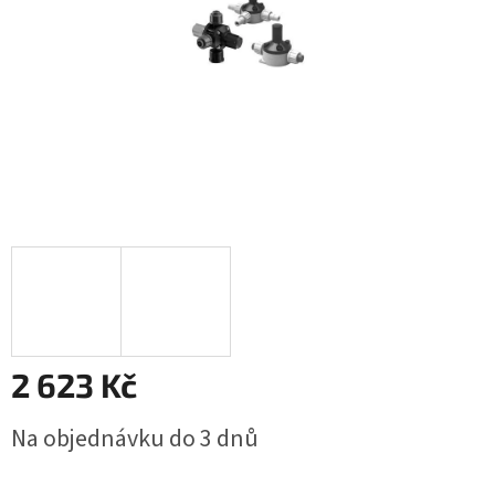
2 623 Kč
Měrná
Na objednávku do 3 dnů
cena: