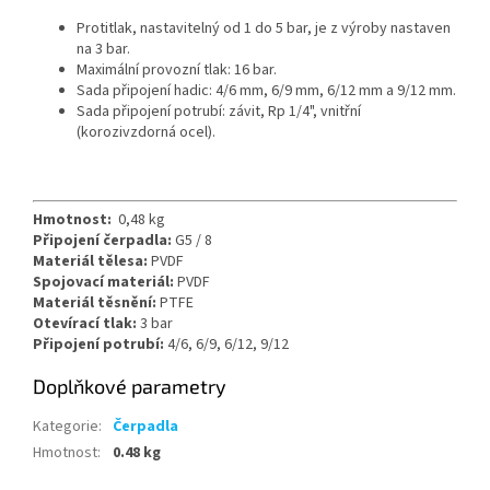
Protitlak, nastavitelný od 1 do 5 bar, je z výroby nastaven
na 3 bar.
Maximální provozní tlak: 16 bar.
Sada připojení hadic: 4/6 mm, 6/9 mm, 6/12 mm a 9/12 mm.
Sada připojení potrubí: závit, Rp 1/4", vnitřní
(korozivzdorná ocel).
Hmotnost:
0,48 kg
Připojení čerpadla:
G5 / 8
Materiál tělesa:
PVDF
Spojovací materiál:
PVDF
Materiál těsnění:
PTFE
Otevírací tlak:
3 bar
Připojení potrubí:
4/6, 6/9, 6/12, 9/12
Doplňkové parametry
Kategorie
:
Čerpadla
Hmotnost
:
0.48 kg