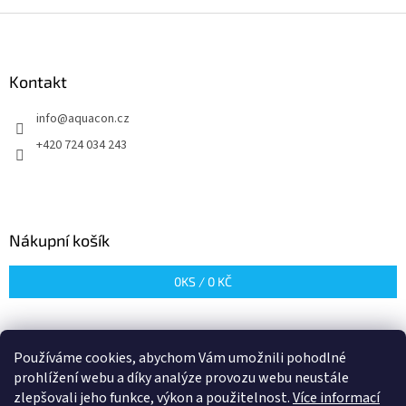
Z
á
p
a
Kontakt
t
info
@
aquacon.cz
í
+420 724 034 243
Nákupní košík
0
KS /
0 KČ
Používáme cookies, abychom Vám umožnili pohodlné
prohlížení webu a díky analýze provozu webu neustále
zlepšovali jeho funkce, výkon a použitelnost.
Více informací