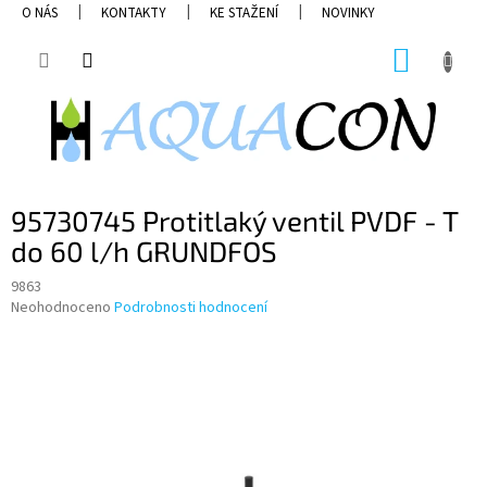
Přejít
O NÁS
KONTAKTY
KE STAŽENÍ
NOVINKY
na
obsah
NÁKUP
KOŠÍK
95730745 Protitlaký ventil PVDF - T
do 60 l/h GRUNDFOS
9863
Průměrné
Neohodnoceno
Podrobnosti hodnocení
hodnocení
produktu
je
0,0
z
5
hvězdiček.