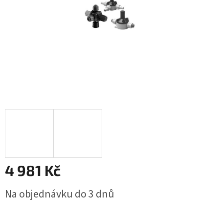
4 981 Kč
Měrná
Na objednávku do 3 dnů
cena: