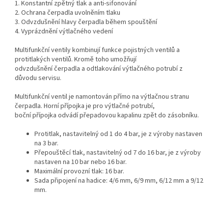
1. Konstantní zpětný tlak a anti-sifonování
2. Ochrana čerpadla uvolněním tlaku
3. Odvzdušnění hlavy čerpadla během spouštění
4. Vyprázdnění výtlačného vedení
Multifunkční ventily kombinují funkce pojistných ventilů a
protitlakých ventilů. Kromě toho umožňují
odvzdušnění čerpadla a odtlakování výtlačného potrubí z
důvodu servisu.
Multifunkční ventil je namontován přímo na výtlačnou stranu
čerpadla. Horní přípojka je pro výtlačné potrubí,
boční přípojka odvádí přepadovou kapalinu zpět do zásobníku.
Protitlak, nastavitelný od 1 do 4 bar, je z výroby nastaven
na 3 bar.
Přepouštěcí tlak, nastavitelný od 7 do 16 bar, je z výroby
nastaven na 10 bar nebo 16 bar.
Maximální provozní tlak: 16 bar.
Sada připojení na hadice: 4/6 mm, 6/9 mm, 6/12 mm a 9/12
mm.