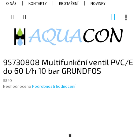
Přejít
O NÁS
KONTAKTY
KE STAŽENÍ
NOVINKY
na
obsah
NÁKUP
KOŠÍK
95730808 Multifunkční ventil PVC/E
do 60 l/h 10 bar GRUNDFOS
9840
Průměrné
Neohodnoceno
Podrobnosti hodnocení
hodnocení
produktu
je
0,0
z
5
hvězdiček.