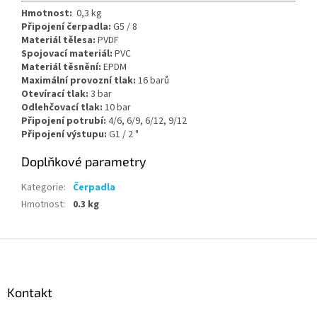
Hmotnost:
0,3 kg
Připojení čerpadla:
G5 / 8
Materiál tělesa:
PVDF
Spojovací materiál:
PVC
Materiál těsnění:
EPDM
Maximální provozní tlak:
16 barů
Otevírací tlak:
3 bar
Odlehčovací tlak:
10 bar
Připojení potrubí:
4/6, 6/9, 6/12, 9/12
Připojení výstupu:
G1 / 2 "
Doplňkové parametry
Kategorie
:
Čerpadla
Hmotnost
:
0.3 kg
Z
á
p
a
Kontakt
t