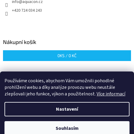
info
@
aquacon.cz
í
+420 724 034 243
Nákupní košík
0
KS /
0 KČ
Používáme cookies, abychom Vám umožnili pohodlné
prohlížení webu a díky analýze provozu webu neustále
zlepšovali jeho funkce, výkon a použitelnost.
Více informací
Vytvořil Shoptet
Nastavení
Copyright 2026
Aquacon
. Všechna práva vyhrazena.
Upravit
Souhlasím
nastavení cookies