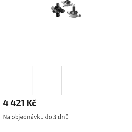
4 421 Kč
Měrná
Na objednávku do 3 dnů
cena: