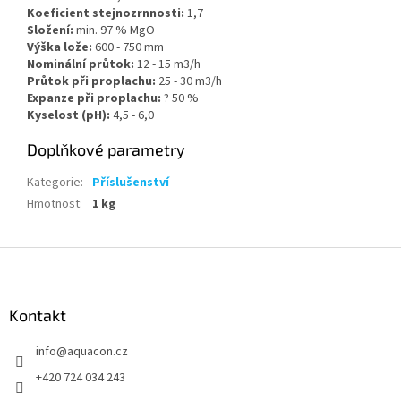
Koeficient stejnozrnnosti:
1,7
Složení:
min. 97 % MgO
Výška lože:
600 - 750 mm
Nominální průtok:
12 - 15 m3/h
Průtok při proplachu:
25 - 30 m3/h
Expanze při proplachu:
? 50 %
Kyselost (pH):
4,5 - 6,0
Doplňkové parametry
Kategorie
:
Příslušenství
Hmotnost
:
1 kg
Z
á
p
a
Kontakt
t
info
@
aquacon.cz
í
+420 724 034 243