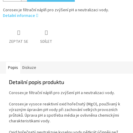
Corosex je filtrační náplň pro zvýšení pH a neutralizaci vody.
Detailní informace
ZEPTAT SE
SDÍLET
Popis
Diskuze
Detailní popis produktu
Corosex je filtrační náplň pro zvýšení pH a neutralizaci vody.
Corosex je vysoce reaktivní oxid hořečnatý (MgO), používaný k
výrazným úpravám pH vody při zachování velkých provozních
průtoků. Úprava pH a spotřeba média je ovlivněna chemickými
charakteristikami vody.
Oxid hořečnatý neutralizuje kyselou vodu pětkrát účinněji než