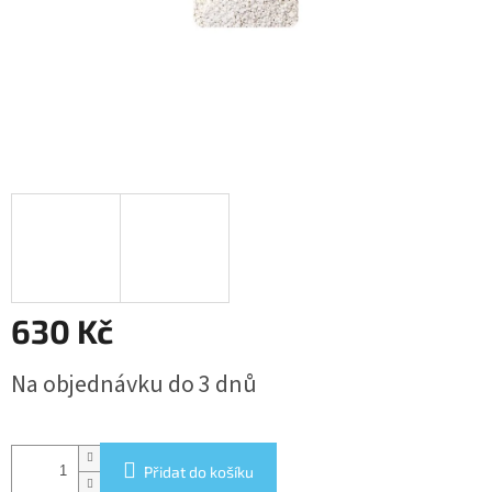
630 Kč
Měrná
Na objednávku do 3 dnů
cena:
Přidat do košíku