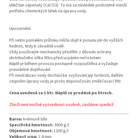
uhličitan vápenatý (CaCO3). To má za následek podstatně menší
potřebu chemických látek na úpravu vody.
Upozornění:
Při velmi pomalém průtoku může dojít k posunu pH do vyšších
hodnot, tedy k zásadité vodě.
Vždy používejte mechanický předfiltr z důvodu ochrany
distribučního sítka filtru před ucpáním nečistotam
Náplň je během provozu postupně rozpouštěna a vyžaduje
pravidelné doplňování.
Při neutralizaci vody dochází ke zvyšování její tvrdosti, dalším
stupněm úpravy vody je proto doporučován změkčovací filtr.
Cena uvedená za 1 litr. Náplň se prodává po litrech.
Zboží není možné vyzvednout osobně, zasíláme spedicí!
Barva:
krémově bílá
Specifická hmotnost:
3600 g/l
Objemová hmotnost:
1200 g/l
Velikost zrna:
1,4 mm