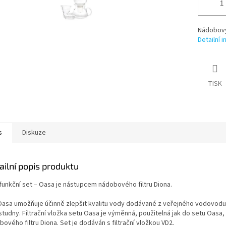
Nádobový 
Detailní 
TISK
s
Diskuze
ailní popis produktu
ifunkční set – Oasa je nástupcem nádobového filtru Diona.
Oasa umožňuje účinně zlepšit kvalitu vody dodávané z veřejného vodovodu
studny. Filtrační vložka setu Oasa je výměnná, použitelná jak do setu Oasa,
ového filtru Diona. Set je dodáván s filtrační vložkou VD2.