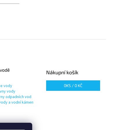
 vodě
Nákupní košík
ie vody
0
KS /
0 KČ
vny vody
írny odpadních vod
vody a vodní kámen