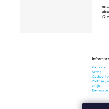
Obsa
Obsa
Výro
Z
á
p
a
t
Informac
í
Kontakty
Servis
Obchodní 
Podmínky o
údajů
Reklamace