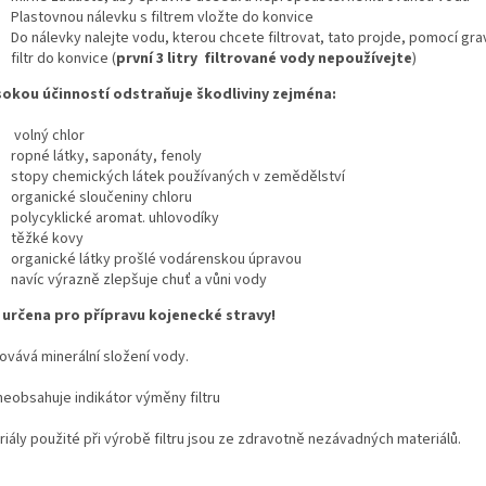
Plastovnou nálevku s filtrem vložte do konvice
Do nálevky nalejte vodu, kterou chcete filtrovat, tato projde, pomocí gra
filtr do konvice (
první 3 litry filtrované vody nepoužívejte
)
sokou účinností odstraňuje škodliviny zejména:
volný chlor
ropné látky, saponáty, fenoly
stopy chemických látek používaných v zemědělství
organické sloučeniny chloru
polycyklické aromat. uhlovodíky
těžké kovy
organické látky prošlé vodárenskou úpravou
navíc výrazně zlepšuje chuť a vůni vody
 určena pro přípravu kojenecké stravy!
ovává minerální složení vody.
 neobsahuje indikátor výměny filtru
iály použité při výrobě filtru jsou ze zdravotně nezávadných materiálů.