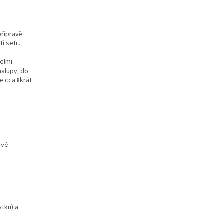
přípravě
tí setu.
velmi
halupy, do
le cca 8krát
ové
ytku) a