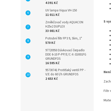
4 391 Kč
UV lampa Viqua VH-150
11 011 Kč
S vy
Změkčovač vody AQUACON
H25x2 DUPLEX
33 081 Kč
Potrubní filtr FP3 9, Slim, 1"
570 Kč
97720950 Dávkovací čerpadlo
DDE 6-10 P-PP/E/C-X-31I001FG
GRUNDFOS
16 595 Kč
95730741 Protitlaký ventil PP -
Není
V/E do 60 l/h GRUNDFOS
2 653 Kč
Zach
Filtr
Mater