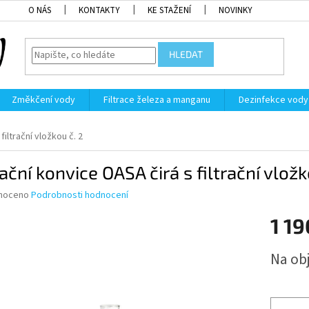
O NÁS
KONTAKTY
KE STAŽENÍ
NOVINKY
HLEDAT
Změkčení vody
Filtrace železa a manganu
Dezinfekce vody
filtrační vložkou č. 2
rační konvice OASA čirá s filtrační vložk
né
noceno
Podrobnosti hodnocení
ní
1 19
u
Měrná
Na ob
cena:
ek.