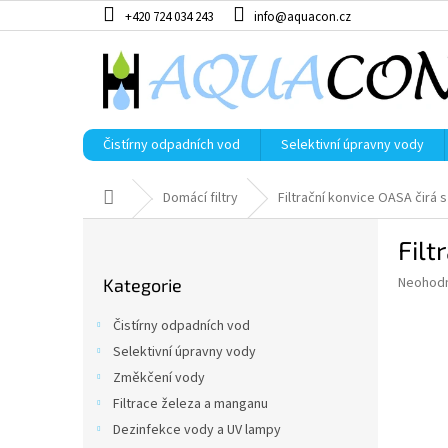
Přejít
+420 724 034 243
info@aquacon.cz
na
obsah
Čistírny odpadních vod
Selektivní úpravny vody
Domů
Domácí filtry
Filtrační konvice OASA čirá s 
P
Filt
o
Přeskočit
s
Průměr
Neohod
Kategorie
kategorie
t
hodnoce
r
produkt
Čistírny odpadních vod
a
je
Selektivní úpravny vody
0,0
n
z
Změkčení vody
n
5
í
Filtrace železa a manganu
hvězdič
p
Dezinfekce vody a UV lampy