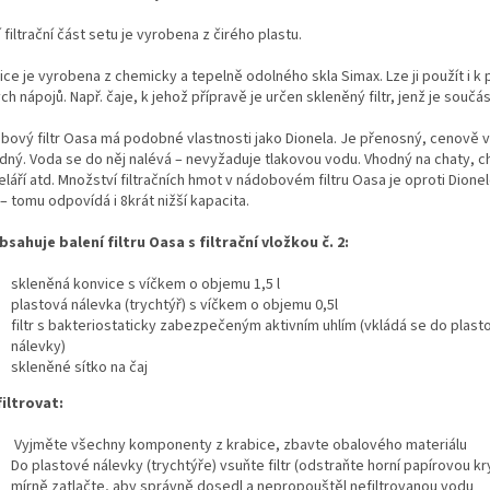
 filtrační část setu je vyrobena z čirého plastu.
ce je vyrobena z chemicky a tepelně odolného skla Simax. Lze ji použít i k 
ch nápojů. Např. čaje, k jehož přípravě je určen skleněný filtr, jenž je součás
bový filtr Oasa má podobné vlastnosti jako Dionela. Je přenosný, cenově 
dný. Voda se do něj nalévá – nevyžaduje tlakovou vodu. Vhodný na chaty, c
láří atd. Množství filtračních hmot v nádobovém filtru Oasa je oproti Dione
 – tomu odpovídá i 8krát nižší kapacita.
bsahuje balení filtru Oasa s filtrační vložkou č. 2:
skleněná konvice s víčkem o objemu 1,5 l
plastová nálevka (trychtýř) s víčkem o objemu 0,5l
filtr s bakteriostaticky zabezpečeným aktivním uhlím (vkládá se do plast
nálevky)
skleněné sítko na čaj
filtrovat:
Vyjměte všechny komponenty z krabice, zbavte obalového materiálu
Do plastové nálevky (trychtýře) vsuňte filtr (odstraňte horní papírovou kr
mírně zatlačte, aby správně dosedl a nepropouštěl nefiltrovanou vodu