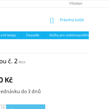
Přihlášení
NÁKUPNÍ
Prázdný košík
KOŠÍK
 a UV lampy
Čerpadla
Služby pro vodohospodářství
Filt
ou č. 2
9823
0 Kč
jednávku do 3 dnů