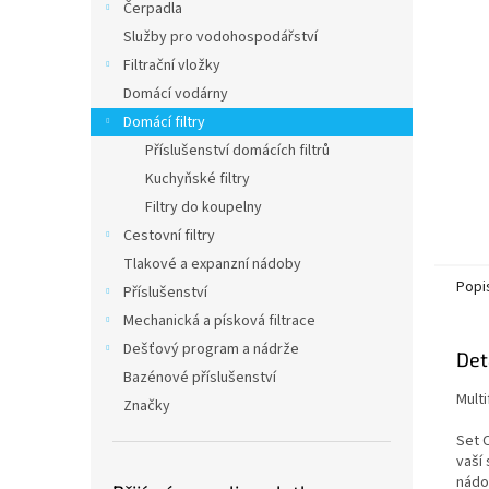
a
Čerpadla
n
Služby pro vodohospodářství
e
Filtrační vložky
l
Domácí vodárny
Domácí filtry
Příslušenství domácích filtrů
Kuchyňské filtry
Filtry do koupelny
Cestovní filtry
Tlakové a expanzní nádoby
Popi
Příslušenství
Mechanická a písková filtrace
Dešťový program a nádrže
Det
Bazénové příslušenství
Mult
Značky
Set 
vaší 
nádob