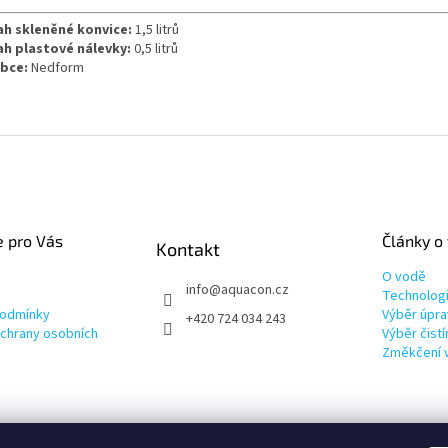
h skleněné konvice:
1,5 litrů
h plastové nálevky:
0,5 litrů
bce:
Nedform
e pro Vás
Články o
Kontakt
O vodě
info
@
aquacon.cz
Technolog
podmínky
Výběr úpra
+420 724 034 243
chrany osobních
Výběr čist
Změkčení 