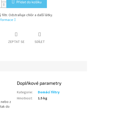
Přidat do košíku
filtr. Odstraňuje chlór a další látky.
informace
ZEPTAT SE
SDÍLET
Doplňkové parametry
Kategorie
:
Domácí filtry
Hmotnost
:
1.5 kg
 nebo z
 tak do