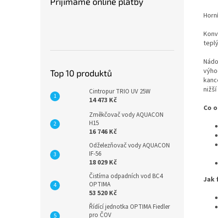
Přijímáme online platby
Horní
Konvi
teplý
Nádo
výho
Top 10 produktů
kance
nižší
Cintropur TRIO UV 25W
14 473 Kč
Co o
Změkčovač vody AQUACON
H15
16 746 Kč
Odželezňovač vody AQUACON
IF-56
18 029 Kč
Čistírna odpadních vod BC4
Jak 
OPTIMA
53 520 Kč
Řídící jednotka OPTIMA Fiedler
pro ČOV