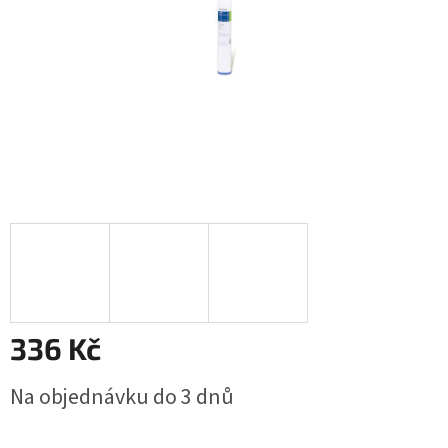
336 Kč
Měrná
Na objednávku do 3 dnů
cena: