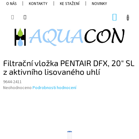
Přejít
O NÁS
KONTAKTY
KE STAŽENÍ
NOVINKY
na
obsah
NÁKUP
KOŠÍK
Filtrační vložka PENTAIR DFX, 20" SL
z aktivního lisovaného uhlí
9644-2411
Průměrné
Neohodnoceno
Podrobnosti hodnocení
hodnocení
produktu
je
0,0
z
5
hvězdiček.