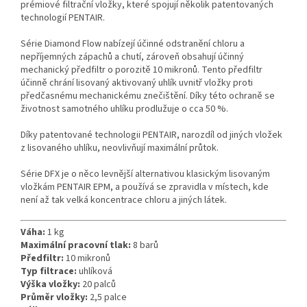
prémiové filtrační vložky, které spojují několik patentovaných
technologií PENTAIR.
Série Diamond Flow nabízejí účinné odstranění chloru a
nepříjemných zápachů a chutí, zároveň obsahují účinný
mechanický předfiltr o porozitě 10 mikronů. Tento předfiltr
účinně chrání lisovaný aktivovaný uhlík uvnitř vložky proti
předčasnému mechanickému znečištění. Díky této ochraně se
životnost samotného uhlíku prodlužuje o cca 50 %.
Díky patentované technologii PENTAIR, narozdíl od jiných vložek
z lisovaného uhlíku, neovlivňují maximální průtok.
Série DFX je o něco levnější alternativou klasickým lisovaným
vložkám PENTAIR EPM, a používá se zpravidla v místech, kde
není až tak velká koncentrace chloru a jiných látek.
Váha:
1 kg
Maximální pracovní tlak:
8 barů
Předfiltr:
10 mikronů
Typ filtrace:
uhlíková
Výška vložky:
20 palců
Průměr vložky:
2,5 palce