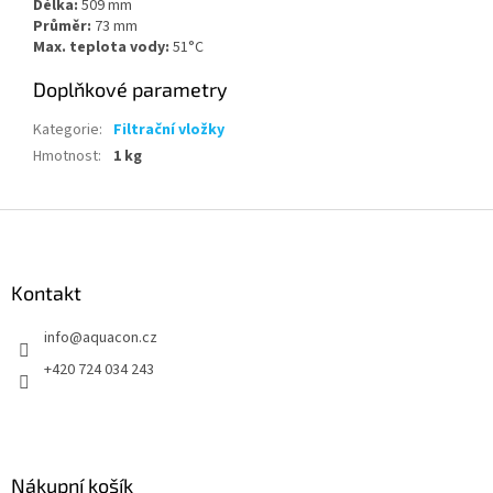
Délka:
509 mm
Průměr:
73 mm
Max. teplota vody:
51°C
Doplňkové parametry
Kategorie
:
Filtrační vložky
Hmotnost
:
1 kg
Z
á
p
a
Kontakt
t
info
@
aquacon.cz
í
+420 724 034 243
Nákupní košík