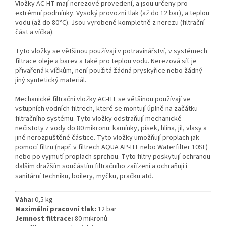
Vložky AC-HT mají nerezové provedení, a jsou určeny pro
extrémní podmínky. Vysoký provozní tlak (až do 12 bar), a teplou
vodu (až do 80°C). Jsou vyrobené kompletně z nerezu (filtrační
část a víčka).
Tyto vložky se většinou používají v potravinářství, v systémech
filtrace oleje a barev a také pro teplou vodu. Nerezová síť je
přivařená k víčkům, není použitá žádná pryskyřice nebo žádný
jiný syntetický materiál.
Mechanické filtrační vložky AC-HT se většinou používají ve
vstupních vodních filtrech, které se montují úplně na začátku
filtračního systému. Tyto vložky odstraňují mechanické
nečistoty z vody do 80 mikronu: kamínky, písek, hlína, jíl, vlasy a
jiné nerozpuštěné částice. Tyto vložky umožňují proplach jak
pomocí filtru (např. v filtrech AQUA AP-HT nebo Waterfilter 10SL)
nebo po vyjmutí proplach sprchou. Tyto filtry poskytují ochranou
dalším dražším součástím filtračního zařízení a ochraňují i
sanitární techniku, boilery, myčku, pračku atd.
Váha:
0,5 kg
Maximální pracovní tlak:
12 bar
Jemnost filtrace:
80 mikronů