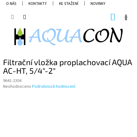
Přejít
O NÁS
KONTAKTY
KE STAŽENÍ
NOVINKY
na
obsah
NÁKUP
KOŠÍK
Filtrační vložka proplachovací AQUA
AC-HT, 5/4"-2"
9641-2304
Průměrné
Neohodnoceno
Podrobnosti hodnocení
hodnocení
produktu
je
0,0
z
5
hvězdiček.