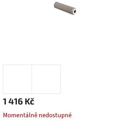
1 416 Kč
Měrná
Momentálně nedostupné
cena: