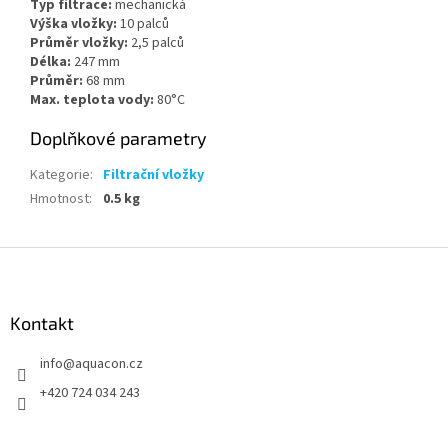
Typ filtrace:
mechanická
Výška vložky:
10 palců
Průměr vložky:
2,5 palců
Délka:
247 mm
Průměr:
68 mm
Max. teplota vody:
80°C
Doplňkové parametry
Kategorie
:
Filtrační vložky
Hmotnost
:
0.5 kg
Z
á
p
a
Kontakt
t
info
@
aquacon.cz
í
+420 724 034 243