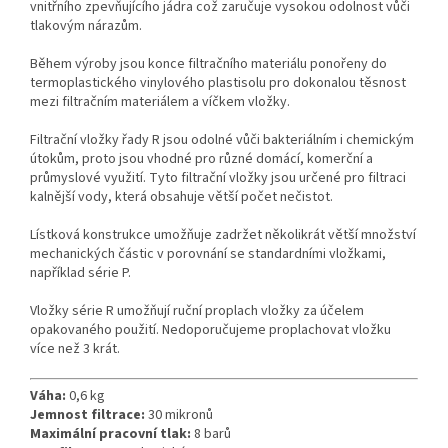
vnitřního zpevňujícího jádra což zaručuje vysokou odolnost vůči
tlakovým nárazům.
Během výroby jsou konce filtračního materiálu ponořeny do
termoplastického vinylového plastisolu pro dokonalou těsnost
mezi filtračním materiálem a víčkem vložky.
Filtrační vložky řady R jsou odolné vůči bakteriálním i chemickým
útokům, proto jsou vhodné pro různé domácí, komerční a
průmyslové využití. Tyto filtrační vložky jsou určené pro filtraci
kalnější vody, která obsahuje větší počet nečistot.
Lístková konstrukce umožňuje zadržet několikrát větší množství
mechanických částic v porovnání se standardními vložkami,
například série P.
Vložky série R umožňují ruční proplach vložky za účelem
opakovaného použití. Nedoporučujeme proplachovat vložku
více než 3 krát.
Váha:
0,6 kg
Jemnost filtrace:
30 mikronů
Maximální pracovní tlak:
8 barů