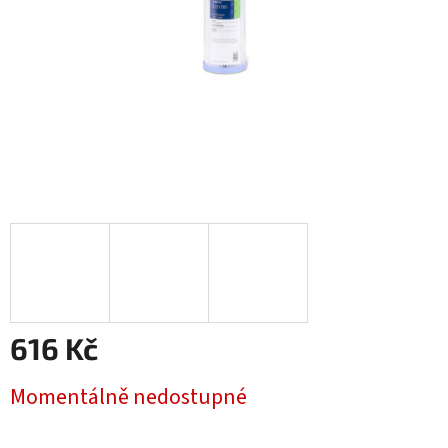
616 Kč
Měrná
Momentálně nedostupné
cena: