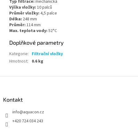
Typ filtrace:
mechanická
Výška vložky:
10 palců
Průměr vložky:
4,5 palce
Délka:
248 mm
Průměr:
114 mm
Max. teplota vody:
52°C
Doplňkové parametry
Kategorie
:
Filtrační vložky
Hmotnost
:
0.6 kg
Z
á
p
a
Kontakt
t
info
@
aquacon.cz
í
+420 724 034 243