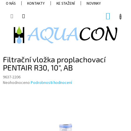
Přejít
O NÁS
KONTAKTY
KE STAŽENÍ
NOVINKY
na
obsah
NÁKUP
KOŠÍK
Filtrační vložka proplachovací
PENTAIR R30, 10", AB
9637-2206
Průměrné
Neohodnoceno
Podrobnosti hodnocení
hodnocení
produktu
je
0,0
z
5
hvězdiček.