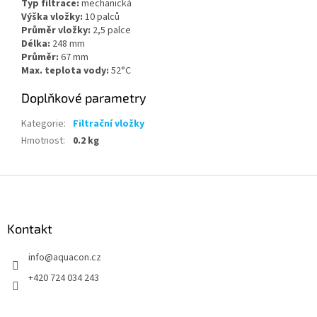
Typ filtrace:
mechanická
Výška vložky:
10 palců
Průměr vložky:
2,5 palce
Délka:
248 mm
Průměr:
67 mm
Max. teplota vody:
52°C
Doplňkové parametry
Kategorie
:
Filtrační vložky
Hmotnost
:
0.2 kg
Z
á
p
a
Kontakt
t
info
@
aquacon.cz
í
+420 724 034 243