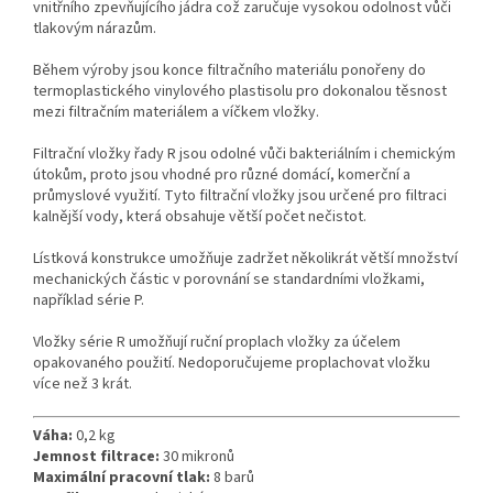
vnitřního zpevňujícího jádra což zaručuje vysokou odolnost vůči
tlakovým nárazům.
Během výroby jsou konce filtračního materiálu ponořeny do
termoplastického vinylového plastisolu pro dokonalou těsnost
mezi filtračním materiálem a víčkem vložky.
Filtrační vložky řady R jsou odolné vůči bakteriálním i chemickým
útokům, proto jsou vhodné pro různé domácí, komerční a
průmyslové využití. Tyto filtrační vložky jsou určené pro filtraci
kalnější vody, která obsahuje větší počet nečistot.
Lístková konstrukce umožňuje zadržet několikrát větší množství
mechanických částic v porovnání se standardními vložkami,
například série P.
Vložky série R umožňují ruční proplach vložky za účelem
opakovaného použití. Nedoporučujeme proplachovat vložku
více než 3 krát.
Váha:
0,2 kg
Jemnost filtrace:
30 mikronů
Maximální pracovní tlak:
8 barů