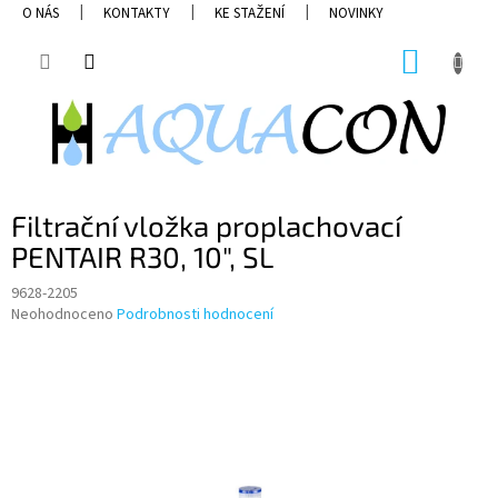
Přejít
O NÁS
KONTAKTY
KE STAŽENÍ
NOVINKY
na
obsah
NÁKUP
KOŠÍK
Filtrační vložka proplachovací
PENTAIR R30, 10", SL
9628-2205
Průměrné
Neohodnoceno
Podrobnosti hodnocení
hodnocení
produktu
je
0,0
z
5
hvězdiček.