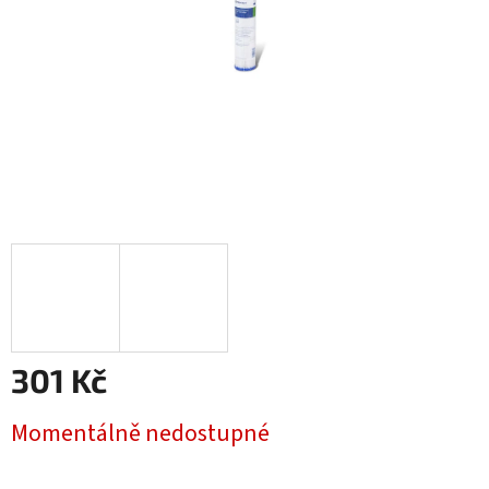
301 Kč
Měrná
Momentálně nedostupné
cena: