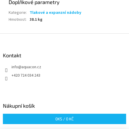
Doplňkové parametry
Kategorie
:
Tlakové a expanzní nádoby
Hmotnost
:
38.1 kg
Z
á
p
a
Kontakt
t
info
@
aquacon.cz
í
+420 724 034 243
Nákupní košík
0
KS /
0 KČ