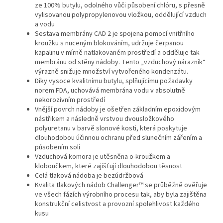
ze 100% butylu, odolného vůči působení chlóru, s přesně
vylisovanou polypropylenovou vložkou, oddělující vzduch
a vodu
Sestava membrány CAD 2 je spojena pomocí vnitřního
kroužku s nuceným blokováním, udržuje čerpanou
kapalinu v mírně natlakovaném prostředí a odděluje tak
membránu od stěny nádoby. Tento „vzduchový nárazník“
výrazně snižuje množství vytvořeného kondenzátu.
Díky vysoce kvalitnímu butylu, splňujícímu požadavky
norem FDA, uchovává membrána vodu v absolutně
nekorozivním prostředí
Vnější povrch nádoby je ošetřen základním epoxidovým
nástřikem a následně vrstvou dvousložkového
polyuretanu v barvě slonové kosti, která poskytuje
dlouhodobou účinnou ochranu před slunečním zářením a
působením soli
Vzduchová komora je utěsněna o-kroužkem a
kloboučkem, které zajišťují dlouhodobou těsnost
Celá tlaková nádoba je bezúdržbová
Kvalita tlakových nádob Challenger™ se průběžně ověřuje
ve všech fázích výrobního procesu tak, aby byla zajištěna
konstrukční celistvost a provozní spolehlivost každého
kusu