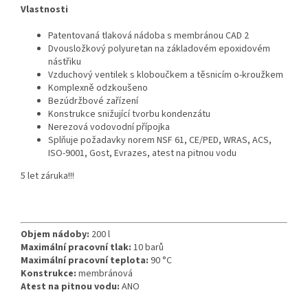
Vlastnosti
Patentovaná tlaková nádoba s membránou CAD 2
Dvousložkový polyuretan na základovém epoxidovém
nástřiku
Vzduchový ventilek s kloboučkem a těsnicím o-kroužkem
Komplexně odzkoušeno
Bezúdržbové zařízení
Konstrukce snižující tvorbu kondenzátu
Nerezová vodovodní přípojka
Splňuje požadavky norem NSF 61, CE/PED, WRAS, ACS,
ISO-9001, Gost, Evrazes, atest na pitnou vodu
5 let záruka!!!
Objem nádoby:
200 l
Maximální pracovní tlak:
10 barů
Maximální pracovní teplota:
90 °C
Konstrukce:
membránová
Atest na pitnou vodu:
ANO