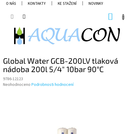
Přejít
O NÁS
KONTAKTY
KE STAŽENÍ
NOVINKY
na
obsah
NÁKUP
KOŠÍK
Global Water GCB-200LV tlaková
nádoba 200l 5/4" 10bar 90°C
9786-12123
Průměrné
Neohodnoceno
Podrobnosti hodnocení
hodnocení
produktu
je
0,0
z
5
hvězdiček.