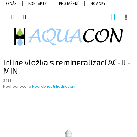
Přejít
O NÁS
KONTAKTY
KE STAŽENÍ
NOVINKY
na
obsah
NÁKUP
KOŠÍK
Inline vložka s remineralizací AC-IL-
MIN
3411
Průměrné
Neohodnoceno
Podrobnosti hodnocení
hodnocení
produktu
je
0,0
z
5
hvězdiček.