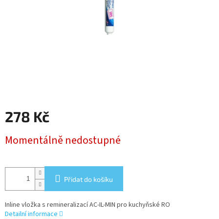
278 Kč
Měrná
Momentálně nedostupné
cena:
Přidat do košíku
Inline vložka s remineralizací AC-IL-MIN pro kuchyňské RO
Detailní informace