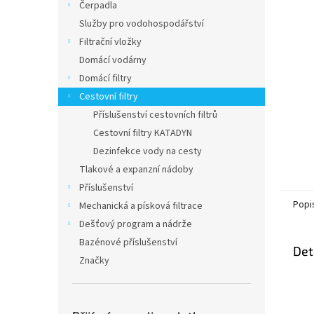
a
Čerpadla
n
Služby pro vodohospodářství
e
Filtrační vložky
l
Domácí vodárny
Domácí filtry
Cestovní filtry
Příslušenství cestovních filtrů
Cestovní filtry KATADYN
Dezinfekce vody na cesty
Tlakové a expanzní nádoby
Příslušenství
Popi
Mechanická a písková filtrace
Dešťový program a nádrže
Bazénové příslušenství
Det
Značky