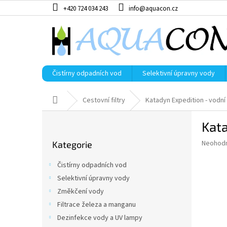
Přejít
+420 724 034 243
info@aquacon.cz
na
obsah
Čistírny odpadních vod
Selektivní úpravny vody
Domů
Cestovní filtry
Katadyn Expedition - vodní f
P
Kata
o
Přeskočit
s
Průměr
Neohod
Kategorie
kategorie
t
hodnoce
r
produkt
Čistírny odpadních vod
a
je
Selektivní úpravny vody
0,0
n
z
Změkčení vody
n
5
í
Filtrace železa a manganu
hvězdič
p
Dezinfekce vody a UV lampy