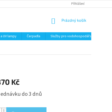
Přihlášení
NÁKUPNÍ
Prázdný košík
KOŠÍK
 a UV lampy
Čerpadla
Služby pro vodohospodářství
Filt
370 Kč
jednávku do 3 dnů