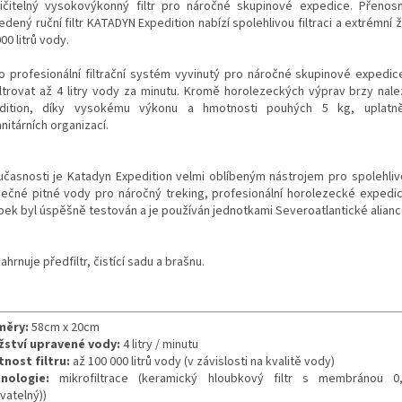
ičitelný vysokovýkonný filtr pro náročné skupinové expedice. Přenosn
dený ruční filtr KATADYN Expedition nabízí spolehlivou filtraci a extrémní 
00 litrů vody.
o profesionální filtrační systém vyvinutý pro náročné skupinové expedi
iltrovat až 4 litry vody za minutu. Kromě horolezeckých výprav brzy nal
dition, díky vysokému výkonu a hmotnosti pouhých 5 kg, uplatn
nitárních organizací.
učasnosti je Katadyn Expedition velmi oblíbeným nástrojem pro spolehliv
ečné pitné vody pro náročný treking, profesionální horolezecké expedice
bek byl úspěšně testován a je používán jednotkami Severoatlantické alian
ahrnuje předfiltr, čistící sadu a brašnu.
měry:
58cm x 20cm
ství upravené vody:
4 litry / minutu
tnost filtru:
až 100 000 litrů vody (v závislosti na kvalitě vody)
nologie:
mikrofiltrace (keramický hloubkový filtr s membránou 0
vatelný))