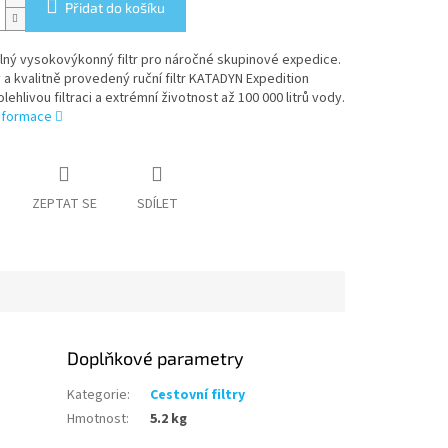
Přidat do košíku
lný vysokovýkonný filtr pro náročné skupinové expedice.
a kvalitně provedený ruční filtr KATADYN Expedition
lehlivou filtraci a extrémní životnost až 100 000 litrů vody.
informace
ZEPTAT SE
SDÍLET
Doplňkové parametry
Kategorie
:
Cestovní filtry
Hmotnost
:
5.2 kg