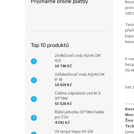
Přijímáme online platby
Nezn
prove
100 0
Tent
přef
Expe
huma
Top 10 produktů
Změkčovač vody AQUACON
V so
H15
bezp
16 746 Kč
Výro
Odželezňovač vody AQUACON
IF-56
18 029 Kč
Set z
Čistírna odpadních vod BC4
OPTIMA
53 520 Kč
Roz
Řídící jednotka OPTIMA Fiedler
Množ
pro ČOV
Živo
4 391 Kč
Tech
UV lampa Viqua VH-150
(omy