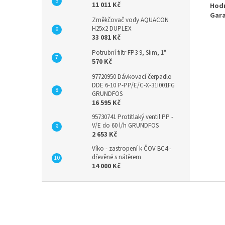
11 011 Kč
Hodn
Gara
Změkčovač vody AQUACON
H25x2 DUPLEX
33 081 Kč
Potrubní filtr FP3 9, Slim, 1"
570 Kč
97720950 Dávkovací čerpadlo
DDE 6-10 P-PP/E/C-X-31I001FG
GRUNDFOS
16 595 Kč
95730741 Protitlaký ventil PP -
V/E do 60 l/h GRUNDFOS
2 653 Kč
Víko - zastropení k ČOV BC4 -
dřevěné s nátěrem
14 000 Kč
Z
á
p
a