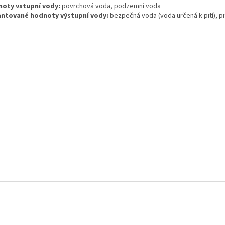
oty vstupní vody:
povrchová voda, podzemní voda
ntované hodnoty výstupní vody:
bezpečná voda (voda určená k pití), p