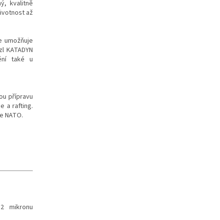
ý, kvalitně
životnost až
ce umožňuje
ezl KATADYN
ění také u
ou přípravu
 a rafting.
ce NATO.
,2 mikronu