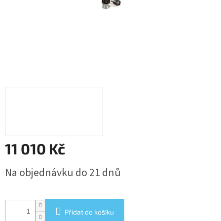
11 010 Kč
Měrná
Na objednávku do 21 dnů
cena:
Přidat do košíku