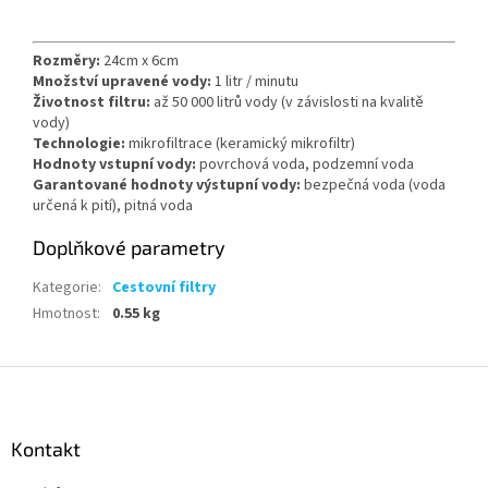
Rozměry:
24cm x 6cm
Množství upravené vody:
1 litr / minutu
Životnost filtru:
až 50 000 litrů vody (v závislosti na kvalitě
vody)
Technologie:
mikrofiltrace (keramický mikrofiltr)
Hodnoty vstupní vody:
povrchová voda, podzemní voda
Garantované hodnoty výstupní vody:
bezpečná voda (voda
určená k pití), pitná voda
Doplňkové parametry
Kategorie
:
Cestovní filtry
Hmotnost
:
0.55 kg
Z
á
p
a
Kontakt
t