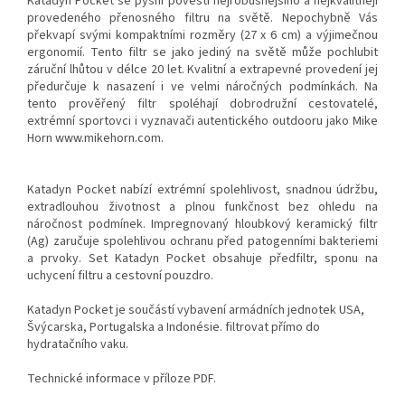
Katadyn Pocket se pyšní pověstí nejrobusnějšího a nejkvalitněji
provedeného přenosného filtru na světě. Nepochybně Vás
překvapí svými kompaktními rozměry (27 x 6 cm) a výjimečnou
ergonomií. Tento filtr se jako jediný na světě může pochlubit
záruční lhůtou v délce 20 let. Kvalitní a extrapevné provedení jej
předurčuje k nasazení i ve velmi náročných podmínkách. Na
tento prověřený filtr spoléhají dobrodružní cestovatelé,
extrémní sportovci i vyznavači autentického outdooru jako Mike
Horn www.mikehorn.com.
Katadyn Pocket nabízí extrémní spolehlivost, snadnou údržbu,
extradlouhou životnost a plnou funkčnost bez ohledu na
náročnost podmínek. Impregnovaný hloubkový keramický filtr
(Ag) zaručuje spolehlivou ochranu před patogenními bakteriemi
a prvoky. Set Katadyn Pocket obsahuje předfiltr, sponu na
uchycení filtru a cestovní pouzdro.
Katadyn Pocket je součástí vybavení armádních jednotek USA,
Švýcarska, Portugalska a Indonésie. filtrovat přímo do
hydratačního vaku.
Technické informace v příloze PDF.