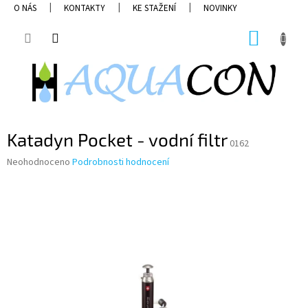
Přejít
O NÁS
KONTAKTY
KE STAŽENÍ
NOVINKY
na
obsah
NÁKUP
KOŠÍK
Katadyn Pocket - vodní filtr
0162
Průměrné
Neohodnoceno
Podrobnosti hodnocení
hodnocení
produktu
je
0,0
z
5
hvězdiček.