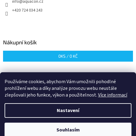
info
@
aquacon.cz
í
+420 724 034 243
Nákupní košík
0
KS /
0 KČ
Používáme cookies, abychom Vám umožnili pohodlné
prohlížení webu a díky analýze provozu webu neustále
zlepšovali jeho funkce, výkon a použitelnost.
Více informací
Vytvořil Shoptet
Nastavení
Copyright 2026
Aquacon
. Všechna práva vyhrazena.
Upravit
Souhlasím
nastavení cookies