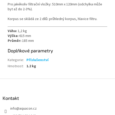
Pro jakékoliv filtrační vložky: 510mm x 120mm (odchylka může
byt až do 2-3%).
Korpus se skládá ze 2 dílů: průhledný korpus, hlavice filtru.
Váha:
1,2 kg
Výška:
615 mm
Průměr:
185 mm
Doplňkové parametry
Kategorie
:
Příslušenství
Hmotnost
:
1.2 kg
Z
á
p
a
Kontakt
t
info
@
aquacon.cz
í