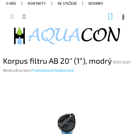
Přejít
O NÁS
KONTAKTY
KE STAŽENÍ
NOVINKY
na
obsah
NÁKUP
KOŠÍK
Korpus filtru AB 20" (1“), modrý
9707-1507
Průměrné
Neohodnoceno
Podrobnosti hodnocení
hodnocení
produktu
je
0,0
z
5
hvězdiček.