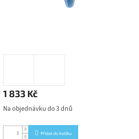
1 833 Kč
Měrná
Na objednávku do 3 dnů
cena:
Přidat do košíku