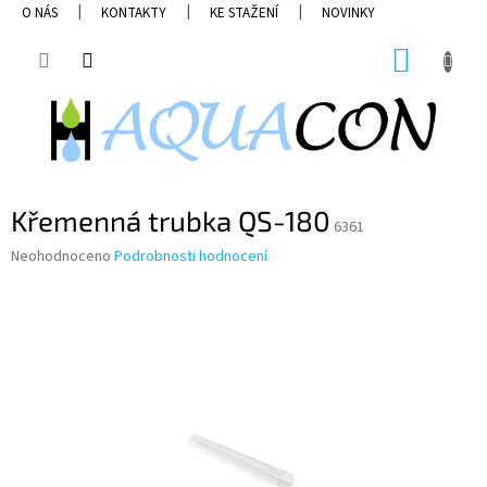
Přejít
O NÁS
KONTAKTY
KE STAŽENÍ
NOVINKY
na
obsah
NÁKUP
KOŠÍK
Křemenná trubka QS-180
6361
Průměrné
Neohodnoceno
Podrobnosti hodnocení
hodnocení
produktu
je
0,0
z
5
hvězdiček.