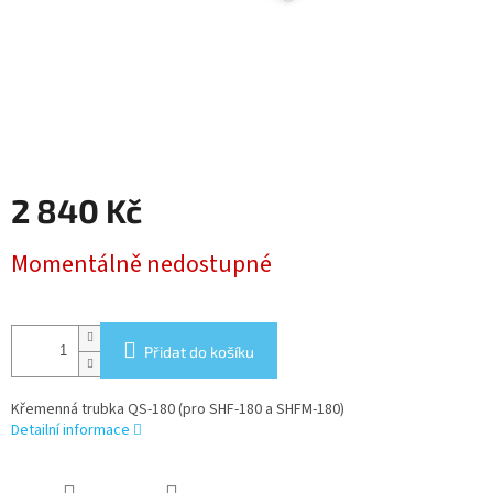
2 840 Kč
Měrná
Momentálně nedostupné
cena:
Přidat do košíku
Křemenná trubka QS-180 (pro SHF-180 a SHFM-180)
Detailní informace