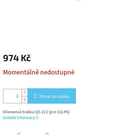
974 Kč
Měrná
Momentálně nedostupné
cena:
Přidat do košíku
Křemenná trubka QS-212 (pro SQ-PA)
Detailní informace