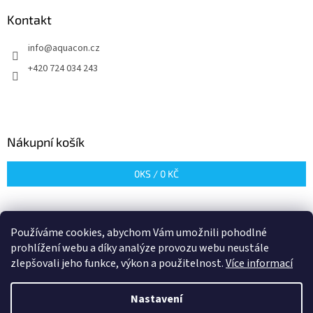
p
a
Kontakt
t
info
@
aquacon.cz
í
+420 724 034 243
Nákupní košík
0
KS /
0 KČ
Používáme cookies, abychom Vám umožnili pohodlné
prohlížení webu a díky analýze provozu webu neustále
zlepšovali jeho funkce, výkon a použitelnost.
Více informací
Vytvořil Shoptet
Nastavení