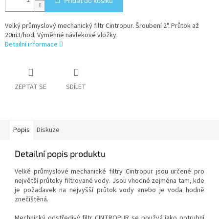
Přidat do košíku
Velký průmyslový mechanický filtr Cintropur. Šroubení 2". Průtok až
20m3/hod. Výměnné návlekové vložky.
Detailní informace
ZEPTAT SE
SDÍLET
Popis
Diskuze
Detailní popis produktu
Velké průmyslové mechanické filtry Cintropur jsou určené pro
největší průtoky filtrované vody. Jsou vhodné zejména tam, kde
je požadavek na nejvyšší průtok vody anebo je voda hodně
znečištěná.
Mechnický odstředivý filtr CINTROPUR se použvá jako potrubní