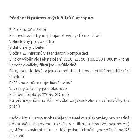
Přednosti průmyslových filtrů Cintropur:
Průtok až 30 m3/hod
Průmyslové filtry máji bajonetový systém zavírání
Velmi levný provoz filtru
2 tlakoměry v balení
Vložka 25 mikronů v standardní kompletaci
Široký výběr vložek na přání: 5, 10, 25, 50, 100, 150 a 300 mikronů
Všechny kalichy filtrů jsou průhledné
Filtry jsou dodávány jako komplet s utahovacím klíčem a filtrační
vložkou
Držák na zeď se objednává zvlášť
Všechny přípojky jsou plastové
Pracovní teploty: 2°C + 50°C max
Na přání vyměníme Vám vložku za jakoukoliv z naší nabídky (na
přání)
Každý filtr Cintropur obsahuje v balení dva tlakoměry pro snadné
pozorování tlakového rozdílu ve filtru a kovový bajonetový
systém uzavírání filtru a též jednu filtrační „ponožku“ na 25
mikronů.