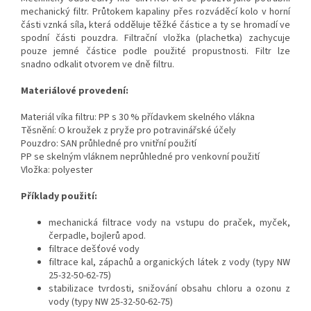
mechanický filtr. Průtokem kapaliny přes rozváděcí kolo v horní
části vznká síla, která odděluje těžké částice a ty se hromadí ve
spodní části pouzdra. Filtrační vložka (plachetka) zachycuje
pouze jemné částice podle použité propustnosti. Filtr lze
snadno odkalit otvorem ve dně filtru.
Materiálové provedení:
Materiál víka filtru: PP s 30 % přídavkem skelného vlákna
Těsnění: O kroužek z pryže pro potravinářské účely
Pouzdro: SAN průhledné pro vnitřní použití
PP se skelným vláknem neprůhledné pro venkovní použití
Vložka: polyester
Příklady použití:
mechanická filtrace vody na vstupu do praček, myček,
čerpadle, bojlerů apod.
filtrace dešťové vody
filtrace kal, zápachů a organických látek z vody (typy NW
25-32-50-62-75)
stabilizace tvrdosti, snižování obsahu chloru a ozonu z
vody (typy NW 25-32-50-62-75)