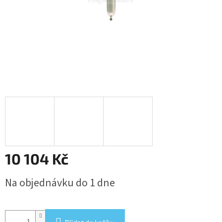
10 104 Kč
Měrná
Na objednávku do 1 dne
cena: