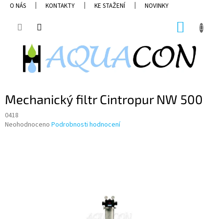
Přejít
O NÁS
KONTAKTY
KE STAŽENÍ
NOVINKY
na
obsah
NÁKUP
KOŠÍK
Mechanický filtr Cintropur NW 500
0418
Průměrné
Neohodnoceno
Podrobnosti hodnocení
hodnocení
produktu
je
0,0
z
5
hvězdiček.