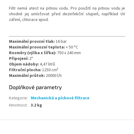
Filtr nemá atest na pitnou vodu. Pro použití na pitnou vodu je
vhodné jej umísťovat před dezinfekční stupeň, například UV
záření, chlorace apod.
Maximální provzní tlak:
16 bar
Maximální provozní teplota:
+ 50 °C
Rozměry (výška x šířka):
750 x 240 mm
Připojení:
2"
Objem nádoby:
4,47 litrů
2
Filtrační plocha:
1250 cm
Maximální průtok:
20000 l/h
Doplňkové parametry
Kategorie
:
Mechanická a písková filtrace
Hmotnost
:
3.2 kg
Z
á