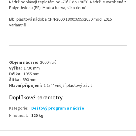
Nádrž odolávají teplotám od -70°C do +90°C. Nádrž je vyrobená z
Polyethylenu (PE). Modrá barva, víko černé.
Elbi plastová nádoba CPN-2000 1900x695x2050 mod. 2015
variantně
Objem nádrže:
2000 litrů
Výška:
1730 mm
Délka:
1955 mm
Šířka:
690 mm
Hlavní připojení:
1 1/4" vnější plastový závit
Doplňkové parametry
Kategorie
:
Dešťový program a nádrže
Hmotnost
:
120 kg
Z