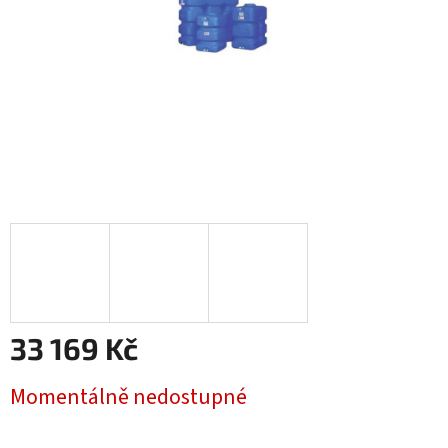
33 169 Kč
Měrná
Momentálně nedostupné
cena: