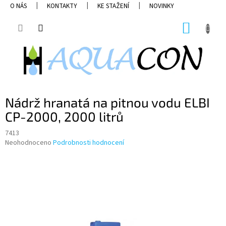
Přejít
O NÁS
KONTAKTY
KE STAŽENÍ
NOVINKY
na
obsah
NÁKUP
KOŠÍK
Nádrž hranatá na pitnou vodu ELBI
CP-2000, 2000 litrů
7413
Průměrné
Neohodnoceno
Podrobnosti hodnocení
hodnocení
produktu
je
0,0
z
5
hvězdiček.