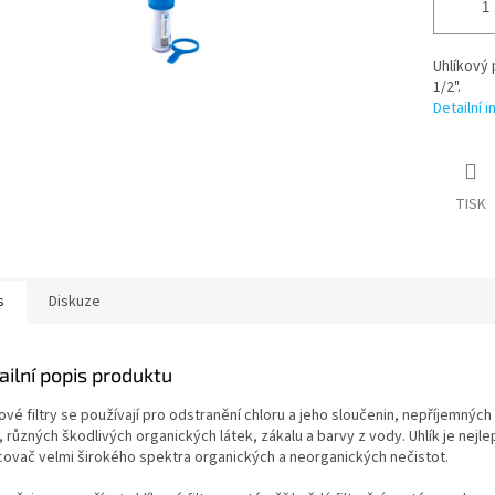
Uhlíkový 
1/2".
Detailní 
TISK
s
Diskuze
ailní popis produktu
ové filtry se používají pro odstranění chloru a jeho sloučenin, nepříjemnýc
, různých škodlivých organických látek, zákalu a barvy z vody. Uhlík je nejle
covač velmi širokého spektra organických a neorganických nečistot.