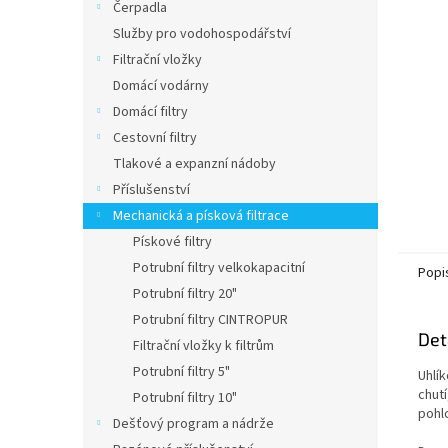
a
Čerpadla
n
Služby pro vodohospodářství
e
Filtrační vložky
l
Domácí vodárny
Domácí filtry
Cestovní filtry
Tlakové a expanzní nádoby
Příslušenství
Mechanická a písková filtrace
Pískové filtry
Potrubní filtry velkokapacitní
Popi
Potrubní filtry 20"
Potrubní filtry CINTROPUR
Det
Filtrační vložky k filtrům
Potrubní filtry 5"
Uhlík
chutí
Potrubní filtry 10"
pohl
Dešťový program a nádrže