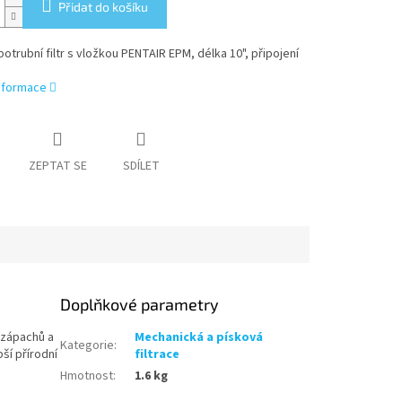
Přidat do košíku
potrubní filtr s vložkou PENTAIR EPM, délka 10", připojení
informace
ZEPTAT SE
SDÍLET
Doplňkové parametry
h zápachů a
Mechanická a písková
Kategorie
:
pší přírodní
filtrace
Hmotnost
:
1.6 kg