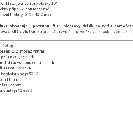
del 11SLc je určen pro vložky 10“
echny přípojky jsou mosazné
covní teploty: 0°C + 40°C max
ukt obsahuje - potrubní filtr, plastový držák na zeď + samořez
ovací klíč a vložku.
Na přání Vám vyměníme vložku za jakoukoliv jinou z na
:
1,6 kg
ojení:
1/2" mosaz vnitřní
 průtok:
1,26 m3/h
í filtru:
vstupní, centrální filtr
filtrace:
uhlíková
 teplota vody:
50 °C
a:
311 mm
měr:
122 mm
a vložky:
10 palců