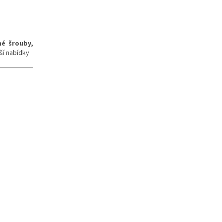
né šrouby,
ší nabídky