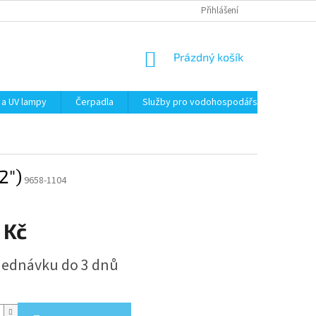
Přihlášení
NÁKUPNÍ
Prázdný košík
KOŠÍK
 a UV lampy
Čerpadla
Služby pro vodohospodářství
Filt
2")
9658-1104
 Kč
jednávku do 3 dnů