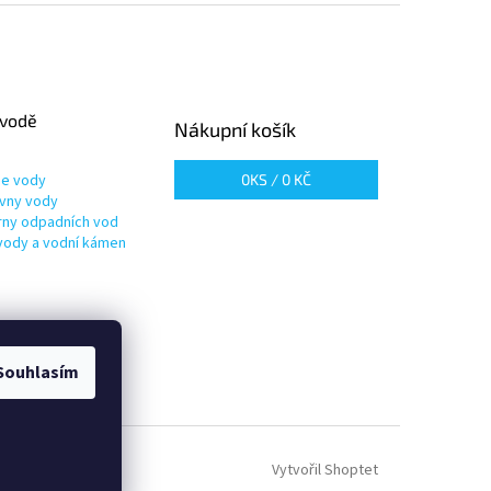
 vodě
Nákupní košík
ie vody
0
KS /
0 KČ
vny vody
írny odpadních vod
vody a vodní kámen
Souhlasím
Vytvořil Shoptet