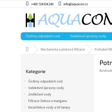
Přejít
+420 724 034 243
info@aquacon.cz
na
obsah
Čistírny odpadních vod
Selektivní úpravny vody
Domů
Mechanická a písková filtrace
Potrubní fil
P
Potr
o
Přeskočit
s
Průměr
Neohod
Kategorie
kategorie
t
hodnoce
r
produkt
Čistírny odpadních vod
a
je
Selektivní úpravny vody
0,0
n
z
Změkčení vody
n
5
í
Filtrace železa a manganu
hvězdič
p
Dezinfekce vody a UV lampy