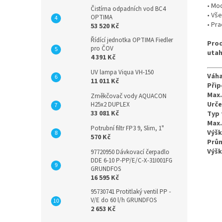
• Mo
Čistírna odpadních vod BC4
• Vš
OPTIMA
• Pra
53 520 Kč
Řídící jednotka OPTIMA Fiedler
Prod
pro ČOV
utah
4 391 Kč
UV lampa Viqua VH-150
Váha
11 011 Kč
Přip
Max.
Změkčovač vody AQUACON
Určen
H25x2 DUPLEX
33 081 Kč
Typ 
Max.
Potrubní filtr FP3 9, Slim, 1"
Výšk
570 Kč
Prů
Výšk
97720950 Dávkovací čerpadlo
DDE 6-10 P-PP/E/C-X-31I001FG
GRUNDFOS
16 595 Kč
95730741 Protitlaký ventil PP -
V/E do 60 l/h GRUNDFOS
2 653 Kč