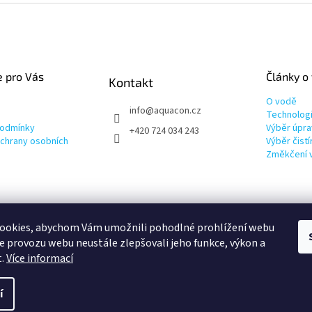
e pro Vás
Články o
Kontakt
O vodě
info
@
aquacon.cz
Technolog
podmínky
Výběr úpra
+420 724 034 243
chrany osobních
Výběr čist
Změkčení 
ookies, abychom Vám umožnili pohodlné prohlížení webu
ze provozu webu neustále zlepšovali jeho funkce, výkon a
t.
Více informací
í
it nastavení cookies