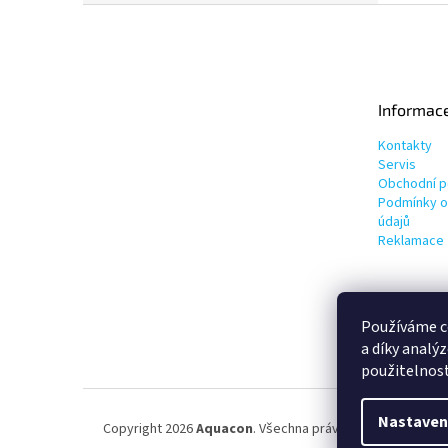
Z
á
p
a
t
Informac
í
Kontakty
Servis
Obchodní 
Podmínky o
údajů
Reklamace
Používáme c
a díky analý
použitelnos
Nastaven
Copyright 2026
Aquacon
. Všechna práva vyhrazena.
Uprav