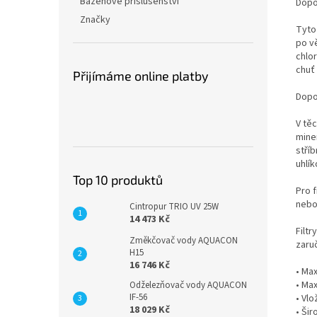
Bazénové příslušenství
Dopo
Značky
Tyto
po v
chlo
chuť
Přijímáme online platby
Dopo
V těc
miner
stří
uhlí
Top 10 produktů
Pro 
nebo
Cintropur TRIO UV 25W
14 473 Kč
Filt
Změkčovač vody AQUACON
zaru
H15
16 746 Kč
• Max
• Max
Odželezňovač vody AQUACON
IF-56
• Vl
18 029 Kč
• Šir