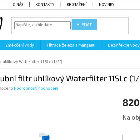
O NÁS
KONTAKTY
KE STAŽENÍ
NOVINKY
HLEDAT
Změkčení vody
Filtrace železa a manganu
Dezinfekce vody
tr uhlíkový Waterfilter 11SLc (1/2")
ubní filtr uhlíkový Waterfilter 11SLc (1/
né
noceno
Podrobnosti hodnocení
ní
820
u
Měrná
Na ob
cena:
ek.