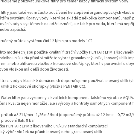
ručujeme používat uhlíkové filtry pro téměř každý filtrační systém vody.
 filtry jsou také velmi často používané ke zlepšení organoleptických vlastn
ětším systému úpravy vody, který se skládá z několika komponentů, např. 
rování vody v systémech na odželeznění, ale také pro vodu, která má nepř
 nebo zapáchá.
ručený průtok systému činí 12 l/min pro modely 10".
hto modelech jsou použité kvalitní filtrační vložky PENTAIR EPM z lisované
alního uhlíku. Na přání si můžete vybrat granulovaný uhlík, lisovaný uhlík 
brem anebo uhlíkovou vložku z kokosové skořápky, která v porovnání s oby
kovou vložkou má delší dobu životnosti.
filtraci vody v klasické domácnosti doporučujeme používat lisovaný uhlík (v
 uhlík z kokosové skořapky (vložka PENTAIR CC).
ry Waterfilter jsou vyrobeny z kvalitních komponent Italského výrobce AQUA.
čena kvalita nejen montáže, ale i výroby a kontroly samotných komponent fi
 průtok až 21 l/min - 1,26 m3/hod (doporučený průtok až 12 l/min - 0,72 m3/
 pracovní tlak: 8 bar
ožka PENTAIR EPM z lisovaného uhlíku v standardní kompletaci
oký výběr vložek na přání: lisovaný nebo granulovaný uhlík