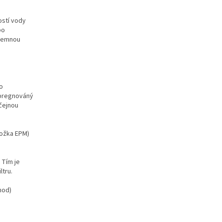
ostí vody
po
íjemnou
ho
impregnováný
čejnou
ložka EPM)
 Tím je
ltru.
hod)