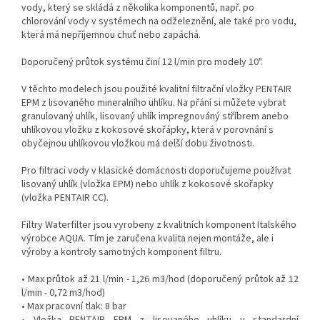
vody, který se skládá z několika komponentů, např. po
chlorování vody v systémech na odželeznění, ale také pro vodu,
která má nepříjemnou chuť nebo zapáchá.
Doporučený průtok systému činí 12 l/min pro modely 10".
V těchto modelech jsou použité kvalitní filtrační vložky PENTAIR
EPM z lisovaného mineralního uhlíku. Na přání si můžete vybrat
granulovaný uhlík, lisovaný uhlík impregnováný stříbrem anebo
uhlíkovou vložku z kokosové skořápky, která v porovnání s
obyčejnou uhlíkovou vložkou má delší dobu životnosti.
Pro filtraci vody v klasické domácnosti doporučujeme používat
lisovaný uhlík (vložka EPM) nebo uhlík z kokosové skořapky
(vložka PENTAIR CC).
Filtry Waterfilter jsou vyrobeny z kvalitních komponent Italského
výrobce AQUA. Tím je zaručena kvalita nejen montáže, ale i
výroby a kontroly samotných komponent filtru.
• Max průtok až 21 l/min - 1,26 m3/hod (doporučený průtok až 12
l/min - 0,72 m3/hod)
• Max pracovní tlak: 8 bar