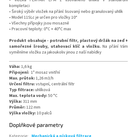
• Vložka PENTAIR EPM z lisovaného uhlíku v standardní
kompletaci
• Široký výběr vložek na přání: lisovaný nebo granulovaný uhlík
• Model 11SLc je určen pro vložky 10“
• Všechny přípojky jsou mosazné
• Pracovní teploty: 0°C + 40°C max
Produkt obsahuje - potrubní filtr, plastový držák na zeď +
samořezné šrouby, utahovací klíč a vložku.
Na přání Vám
vyměníme vložku za jakoukoliv jinou z naší nabídky
Váha:
1,6 kg
Připojení:
1" mosaz vnitřní
Max. průtok:
1,26 m3/h
Určení filtru:
vstupní, centrální filtr
Typ filtrace:
uhlíková
Max. teplota vody:
50 °C
Výška:
311 mm
Průměr:
122 mm
Výška vložky:
10 palců
Doplňkové parametry
Kategorie
:
Mechanická a písková filtrace