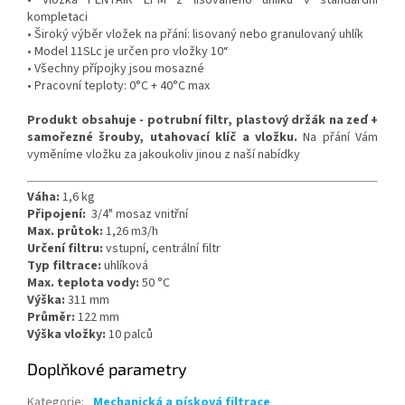
• Vložka PENTAIR EPM z lisovaného uhlíku v standardní
kompletaci
• Široký výběr vložek na přání: lisovaný nebo granulovaný uhlík
• Model 11SLc je určen pro vložky 10“
• Všechny přípojky jsou mosazné
• Pracovní teploty: 0°C + 40°C max
Produkt obsahuje - potrubní filtr, plastový držák na zeď +
samořezné šrouby, utahovací klíč a vložku.
Na přání Vám
vyměníme vložku za jakoukoliv jinou z naší nabídky
Váha:
1,6 kg
Připojení:
3/4" mosaz vnitřní
Max. průtok:
1,26 m3/h
Určení filtru:
vstupní, centrální filtr
Typ filtrace:
uhlíková
Max. teplota vody:
50 °C
Výška:
311 mm
Průměr:
122 mm
Výška vložky:
10 palců
Doplňkové parametry
Kategorie
:
Mechanická a písková filtrace