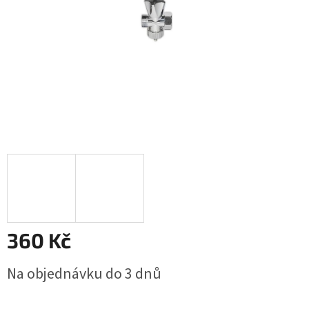
360 Kč
Měrná
Na objednávku do 3 dnů
cena: