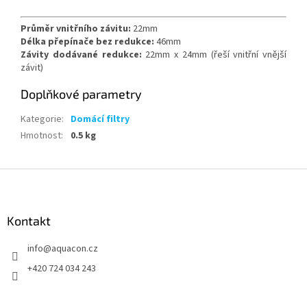
Průměr vnitřního závitu:
22mm
Délka přepínače bez redukce:
46mm
Závity dodávané redukce:
22mm x 24mm (řeší vnitřní vnější
závit)
Doplňkové parametry
Kategorie
:
Domácí filtry
Hmotnost
:
0.5 kg
Z
á
p
a
Kontakt
t
info
@
aquacon.cz
í
+420 724 034 243