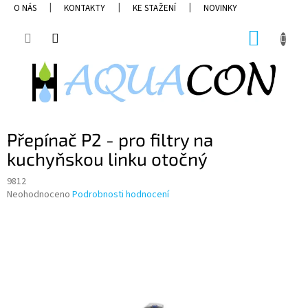
Přejít
O NÁS
KONTAKTY
KE STAŽENÍ
NOVINKY
na
obsah
NÁKUP
KOŠÍK
Přepínač P2 - pro filtry na
kuchyňskou linku otočný
9812
Průměrné
Neohodnoceno
Podrobnosti hodnocení
hodnocení
produktu
je
0,0
z
5
hvězdiček.