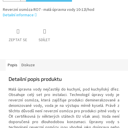
Reverzní osmóza RO7 - malá úpravna vody 10-12l/hod
Detailní informace
ZEPTAT SE
SDÍLET
Popis
Diskuze
Detailní popis produktu
Malá úpravna vody nejčastěji do kuchyní, pod kuchyňský dřez.
Obsahuje celý set pro instalaci. Technologií úpravy vody je
reverzní osmóza, která zajišťuje produkci demineralizované a
deionizované vody, voda je na výstupu mírně kyselá. Právě z
těchto důvodů není reverzní osmóza pro produkci pitné vody v
ČR certifikovná (v některých státech EU však ano). Voda není
doporučená pro dlouhodobou konzumaci. Úpravny vody s
technologií reverzní osmózy jsou vhodné jako doúprava nebo