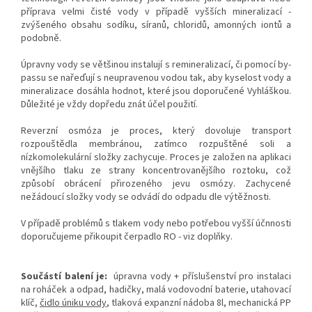
příprava velmi čisté vody v případě vyšších mineralizací -
zvýšeného obsahu sodíku, síranů, chloridů, amonných iontů a
podobně.
Úpravny vody se většinou instalují s remineralizací, či pomocí by-
passu se nařeďují s neupravenou vodou tak, aby kyselost vody a
mineralizace dosáhla hodnot, které jsou doporučené Vyhláškou.
Důležité je vždy dopředu znát účel použití.
Reverzní osmóza je proces, který dovoluje transport
rozpouštědla membránou, zatímco rozpuštěné soli a
nízkomolekulární složky zachycuje. Proces je založen na aplikaci
vnějšího tlaku ze strany koncentrovanějšího roztoku, což
způsobí obrácení přirozeného jevu osmózy. Zachycené
nežádoucí složky vody se odvádí do odpadu dle výtěžnosti.
V případě problémů s tlakem vody nebo potřebou vyšší účnnosti
doporučujeme přikoupit čerpadlo RO - viz doplňky.
Součástí balení je:
úpravna vody + příslušenství pro instalaci
na roháček a odpad, hadičky, malá vodovodní baterie, utahovací
klíč,
čidlo úniku vody
, tlaková expanzní nádoba 8l, mechanická PP