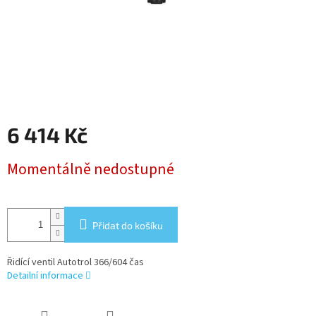
6 414 Kč
Měrná
Momentálně nedostupné
cena:
Přidat do košíku
Řidící ventil Autotrol 366/604 čas
Detailní informace