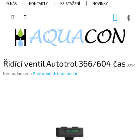
Přejít
O NÁS
KONTAKTY
KE STAŽENÍ
NOVINKY
na
obsah
NÁKUP
KOŠÍK
Řidící ventil Autotrol 366/604 čas
9894
Průměrné
Neohodnoceno
Podrobnosti hodnocení
hodnocení
produktu
je
0,0
z
5
hvězdiček.