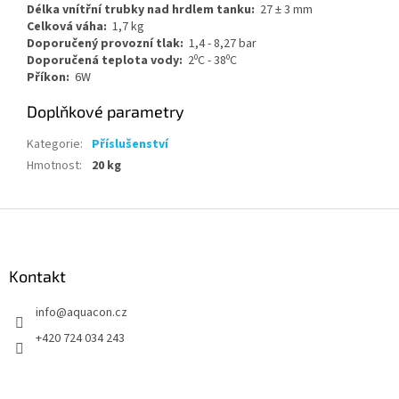
Délka vnítřní trubky nad hrdlem tanku:
27 ± 3 mm
Celková váha:
1,7 kg
Doporučený provozní tlak:
1,4 - 8,27 bar
Doporučená teplota vody:
2⁰C - 38⁰C
Příkon:
6W
Doplňkové parametry
Kategorie
:
Příslušenství
Hmotnost
:
20 kg
Z
á
p
a
Kontakt
t
info
@
aquacon.cz
í
+420 724 034 243