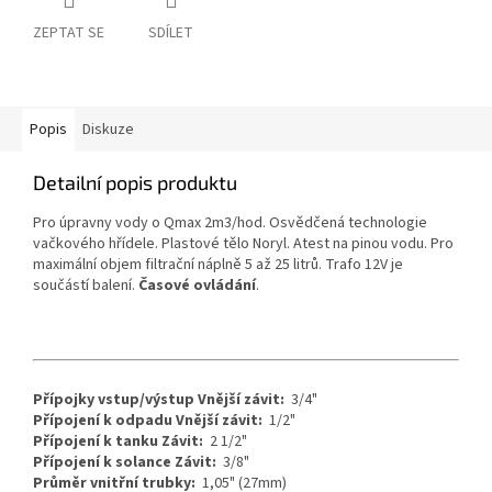
ZEPTAT SE
SDÍLET
Popis
Diskuze
Detailní popis produktu
Pro úpravny vody o Qmax 2m3/hod. Osvědčená technologie
vačkového hřídele. Plastové tělo Noryl. Atest na pinou vodu. Pro
maximální objem filtrační náplně 5 až 25 litrů. Trafo 12V je
součástí balení.
Časové ovládání
.
Přípojky vstup/výstup Vnější závit:
3/4"
Přípojení k odpadu Vnější závit:
1/2"
Přípojení k tanku Závit:
2 1/2"
Přípojení k solance Závit:
3/8"
Průměr vnitřní trubky:
1,05" (27mm)