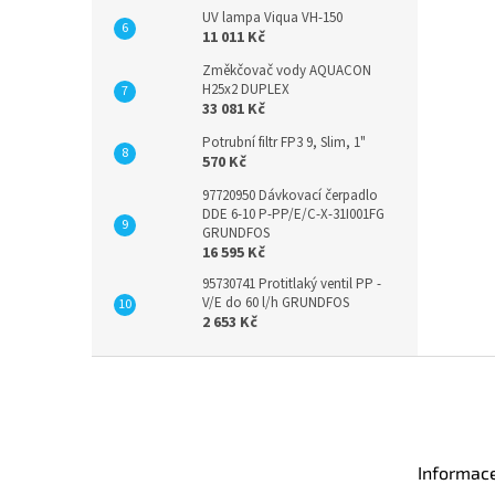
UV lampa Viqua VH-150
11 011 Kč
Změkčovač vody AQUACON
H25x2 DUPLEX
33 081 Kč
Potrubní filtr FP3 9, Slim, 1"
570 Kč
97720950 Dávkovací čerpadlo
DDE 6-10 P-PP/E/C-X-31I001FG
GRUNDFOS
16 595 Kč
95730741 Protitlaký ventil PP -
V/E do 60 l/h GRUNDFOS
2 653 Kč
Z
á
p
a
t
Informac
í