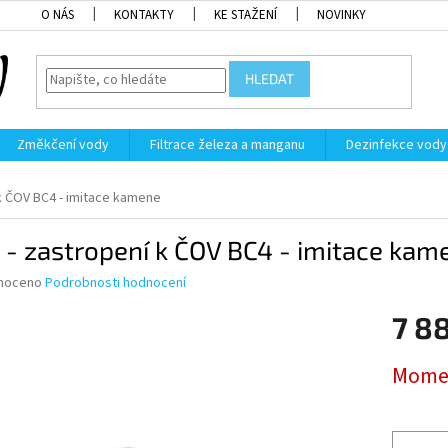
O NÁS
KONTAKTY
KE STAŽENÍ
NOVINKY
HLEDAT
Změkčení vody
Filtrace železa a manganu
Dezinfekce vody
 k ČOV BC4 - imitace kamene
 - zastropení k ČOV BC4 - imitace kam
né
noceno
Podrobnosti hodnocení
ní
7 8
u
Měrná
Momen
cena:
ek.