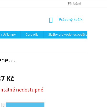
Přihlášení
NÁKUPNÍ
Prázdný košík
KOŠÍK
 a UV lampy
Čerpadla
Služby pro vodohospodářství
Filt
ene
2212
87 Kč
tálně nedostupné