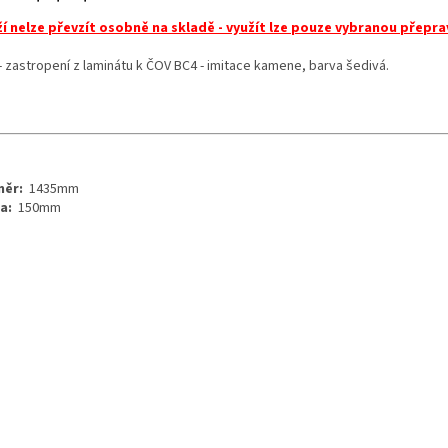
í nelze převzít osobně na skladě - využít lze pouze vybranou přepra
- zastropení z laminátu k ČOV BC4 - imitace kamene, barva šedivá.
měr:
1435mm
a:
150mm