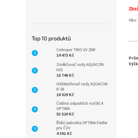
Zbož
Víko 
Top 10 produktů
Cintropur TRIO UV 25W
14 473 Kč
Prů
Výšk
Změkčovač vody AQUACON
H15
16 746 Kč
Odželezňovač vody AQUACON
IF-56
18 029 Kč
Čistírna odpadních vod BC4
OPTIMA
53 520 Kč
Řídící jednotka OPTIMA Fiedler
pro ČOV
4 391 Kč