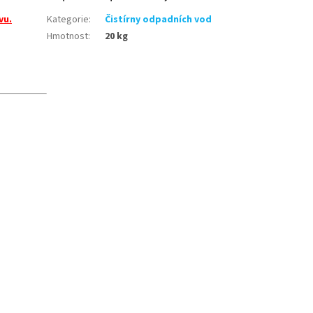
vu.
Kategorie
:
Čistírny odpadních vod
Hmotnost
:
20 kg