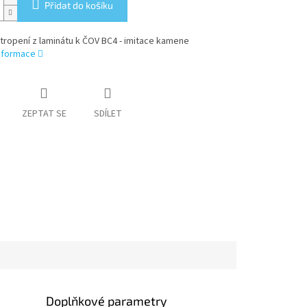
Přidat do košíku
stropení z laminátu k ČOV BC4 - imitace kamene
informace
ZEPTAT SE
SDÍLET
Doplňkové parametry