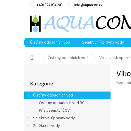
Přejít
+420 724 034 243
info@aquacon.cz
na
obsah
Čistírny odpadních vod
Selektivní úpravny vody
Domů
Čistírny odpadních vod
Víko - zastropení
P
Víko
o
Přeskočit
s
Průměr
Neohod
Kategorie
kategorie
t
hodnoce
r
produkt
Čistírny odpadních vod
a
je
Čistírny odpadních vod BC
0,0
n
z
Příslušenství ČOV
n
5
í
Selektivní úpravny vody
hvězdič
p
Změkčení vody