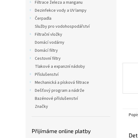
a
Filtrace železa a manganu
n
Dezinfekce vody a UV lampy
e
Čerpadla
l
Služby pro vodohospodářství
Filtrační vložky
Domácí vodárny
Domácí filtry
Cestovní filtry
Tlakové a expanzní nádoby
Příslušenství
Mechanická a písková filtrace
Dešťový program a nádrže
Bazénové příslušenství
Značky
Popi
Přijímáme online platby
Det