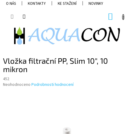
Přejít
O NÁS
KONTAKTY
KE STAŽENÍ
NOVINKY
na
obsah
NÁKUP
KOŠÍK
Vložka filtrační PP, Slim 10", 10
mikron
452
Průměrné
Neohodnoceno
Podrobnosti hodnocení
hodnocení
produktu
je
0,0
z
5
hvězdiček.