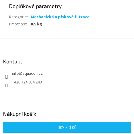
Doplňkové parametry
Kategorie
:
Mechanická a písková filtrace
Hmotnost
:
0.5 kg
Z
á
p
a
Kontakt
t
info
@
aquacon.cz
í
+420 724 034 243
Nákupní košík
0
KS /
0 KČ