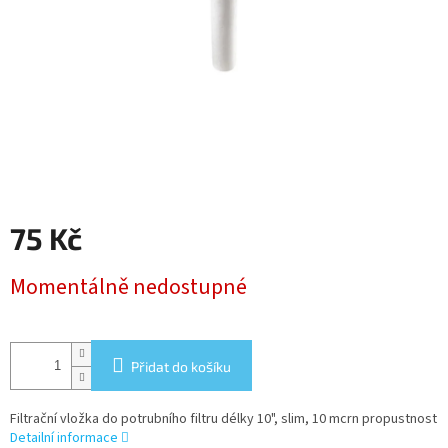
75 Kč
Měrná
Momentálně nedostupné
cena:
Přidat do košíku
Filtrační vložka do potrubního filtru délky 10", slim, 10 mcrn propustnost
Detailní informace