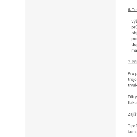
6. T
výšk
prům
obje
poměr
dopo
maxi
7. Př
Pro p
trojc
trval
Filt
tlaku
Zajiš
Tip: 
konc