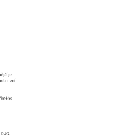
ější je
nela není
přímého
-1DUO.