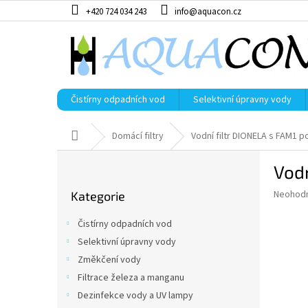
Přejít
+420 724 034 243
info@aquacon.cz
na
obsah
Čistírny odpadních vod
Selektivní úpravny vody
Domů
Domácí filtry
Vodní filtr DIONELA s FAM1 p
P
Vodn
o
Přeskočit
s
Průměr
Neohod
Kategorie
kategorie
t
hodnoce
r
produkt
Čistírny odpadních vod
a
je
Selektivní úpravny vody
0,0
n
z
Změkčení vody
n
5
í
Filtrace železa a manganu
hvězdič
p
Dezinfekce vody a UV lampy