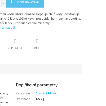
Přidat do košíku
pitnou vodu, který výrazně zlepšuje chuť vody, odstraňuje
ganické látky, těžké kovy, pesticidy, hormony, antibiotika,
alší látky. Propouští cenné minerály.
informace
ZEPTAT SE
SDÍLET
Doplňkové parametry
e tedy
Kategorie
:
Domácí filtry
ání
Hmotnost
:
1.5 kg
okrmů.