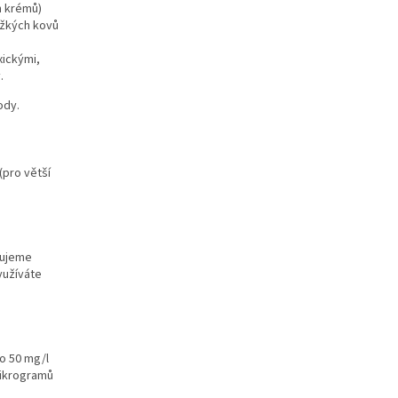
ch krémů)
ěžkých kovů
xickými,
.
ody.
(pro větší
čujeme
yužíváte
o 50 mg/l
mikrogramů