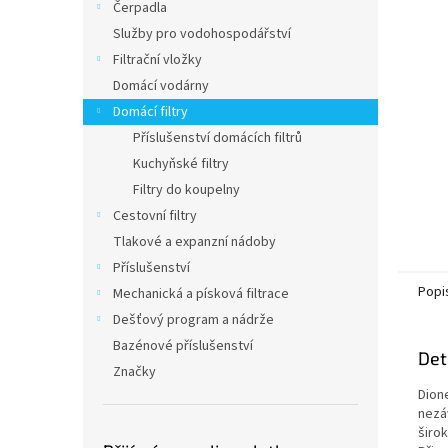
a
Čerpadla
n
Služby pro vodohospodářství
e
Filtrační vložky
l
Domácí vodárny
Domácí filtry
Příslušenství domácích filtrů
Kuchyňské filtry
Filtry do koupelny
Cestovní filtry
Tlakové a expanzní nádoby
Příslušenství
Popi
Mechanická a písková filtrace
Dešťový program a nádrže
Bazénové příslušenství
Det
Značky
Dione
nezáv
širo