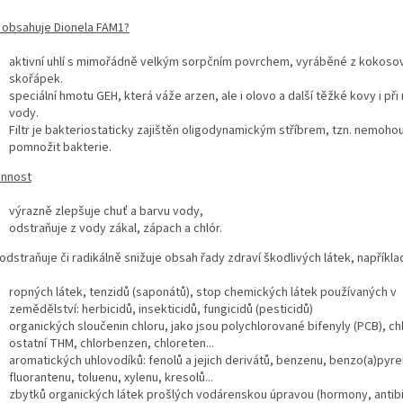
o obsahuje Dionela FAM1?
aktivní uhlí s mimořádně velkým sorpčním povrchem, vyráběné z kokoso
skořápek.
speciální hmotu GEH, která váže arzen, ale i olovo a další těžké kovy i př
vody.
Filtr je bakteriostaticky zajištěn oligodynamickým stříbrem, tzn. nemoho
pomnožit bakterie.
innost
výrazně zlepšuje chuť a barvu vody,
odstraňuje z vody zákal, zápach a chlór.
odstraňuje či radikálně snižuje obsah řady zdraví škodlivých látek, napříkla
ropných látek, tenzidů (saponátů), stop chemických látek používaných v
zemědělství: herbicidů, insekticidů, fungicidů (pesticidů)
organických sloučenin chloru, jako jsou polychlorované bifenyly (PCB), c
ostatní THM, chlorbenzen, chloreten...
aromatických uhlovodíků: fenolů a jejich derivátů, benzenu, benzo(a)pyre
fluorantenu, toluenu, xylenu, kresolů...
zbytků organických látek prošlých vodárenskou úpravou (hormony, antibi