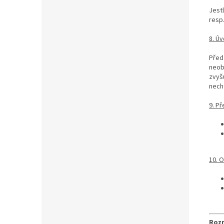
Jestl
resp
8. Úv
Před
neobs
zvyšu
nech
9. Př
10. O
Rozm