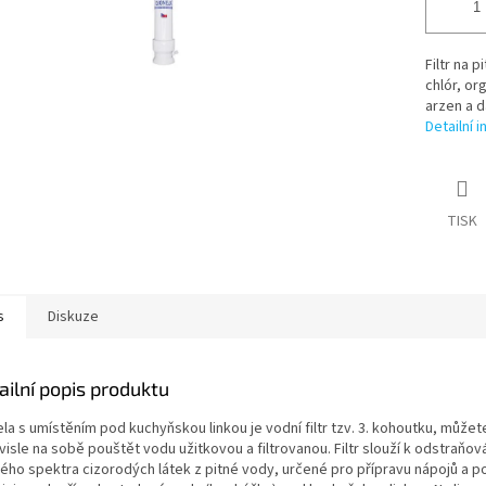
Filtr na 
chlór, or
arzen a d
Detailní 
TISK
s
Diskuze
ailní popis produktu
la s umístěním pod kuchyňskou linkou je vodní filtr tzv. 3. kohoutku, můžet
isle na sobě pouštět vodu užitkovou a filtrovanou. Filtr slouží k odstraňov
kého spektra cizorodých látek z pitné vody, určené pro přípravu nápojů a p