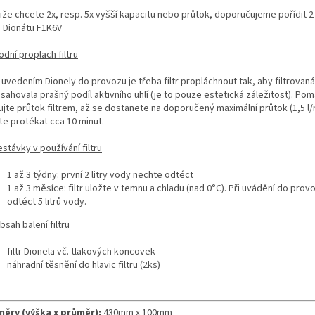
iže chcete 2x, resp. 5x vyšší kapacitu nebo průtok, doporučujeme pořídit 2
. Dionátu F1K6V
odní proplach filtru
 uvedením Dionely do provozu je třeba filtr propláchnout tak, aby filtrovan
ahovala prašný podíl aktivního uhlí (je to pouze estetická záležitost). Pom
jte průtok filtrem, až se dostanete na doporučený maximální průtok (1,5 l/
te protékat cca 10 minut.
estávky v používání filtru
1 až 3 týdny: první 2 litry vody nechte odtéct
1 až 3 měsíce: filtr uložte v temnu a chladu (nad 0°C). Při uvádění do pro
odtéct 5 litrů vody.
bsah balení filtru
filtr Dionela vč. tlakových koncovek
náhradní těsnění do hlavic filtru (2ks)
ěry (výška x průměr):
430mm x 100mm