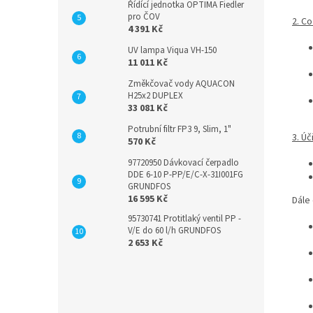
Řídící jednotka OPTIMA Fiedler
pro ČOV
2. C
4 391 Kč
UV lampa Viqua VH-150
11 011 Kč
Změkčovač vody AQUACON
H25x2 DUPLEX
33 081 Kč
Potrubní filtr FP3 9, Slim, 1"
3. Úč
570 Kč
97720950 Dávkovací čerpadlo
DDE 6-10 P-PP/E/C-X-31I001FG
GRUNDFOS
16 595 Kč
Dále 
95730741 Protitlaký ventil PP -
V/E do 60 l/h GRUNDFOS
2 653 Kč