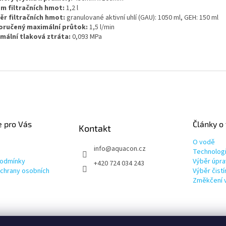
m filtračních hmot:
1,2 l
r filtračních hmot:
granulované aktivní uhlí (GAU): 1050 ml, GEH: 150 ml
ručený maximální průtok:
1,5 l/min
mální tlaková ztráta:
0,093 MPa
e pro Vás
Články o
Kontakt
O vodě
info
@
aquacon.cz
Technolog
podmínky
Výběr úpra
+420 724 034 243
chrany osobních
Výběr čist
Změkčení 