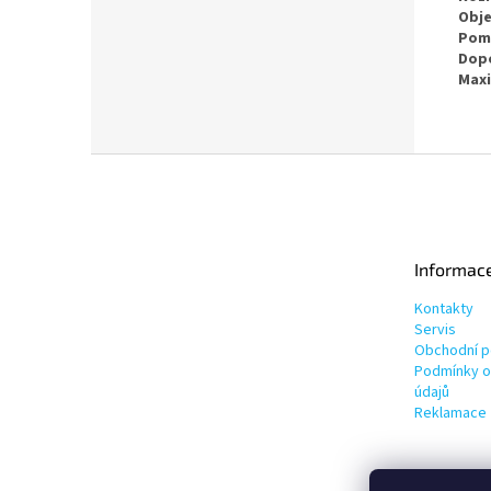
Obje
Pomě
Dopo
Maxi
Z
á
p
a
t
Informac
í
Kontakty
Servis
Obchodní 
Podmínky o
údajů
Reklamace