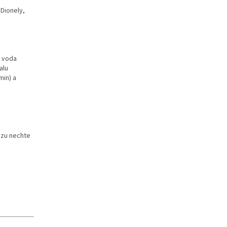
 Dionely,
á voda
alu
min) a
vozu nechte