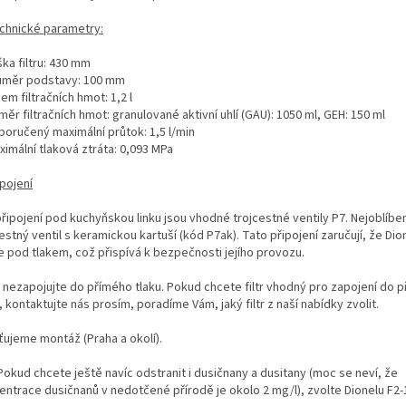
echnické parametry:
a filtru: 430 mm
ěr podstavy: 100 mm
m filtračních hmot: 1,2 l
 filtračních hmot: granulované aktivní uhlí (GAU): 1050 ml, GEH: 150 ml
ručený maximální průtok: 1,5 l/min
mální tlaková ztráta: 0,093 MPa
ipojení
řipojení pod kuchyňskou linku jsou vhodné trojcestné ventily P7. Nejoblíben
estný ventil s keramickou kartuší (kód P7ak). Tato připojení zaručují, že Dio
e pod tlakem, což přispívá k bezpečnosti jejího provozu.
ry nezapojujte do přímého tlaku. Pokud chcete filtr vhodný pro zapojení do 
, kontaktujte nás prosím, poradíme Vám, jaký filtr z naší nabídky zvolit.
ťujeme montáž (Praha a okolí).
Pokud chcete ještě navíc odstranit i dusičnany a dusitany (moc se neví, že
entrace dusičnanů v nedotčené přírodě je okolo 2 mg/l), zvolte Dionelu F2