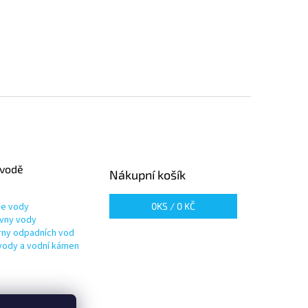
 vodě
Nákupní košík
ie vody
0
KS /
0 KČ
vny vody
írny odpadních vod
vody a vodní kámen