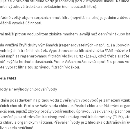
ojuje se k přívodu studené vody (k roháčku) pod kuchyňskou linkou. Na lince
ntní výtoková trubička s ovládáním (není součástí filtru).
řádně velký objem sorpčních hmot filtru (největší na trhu) je jedním z důvo
řádně vysoké účinnosti.
valitnější pitnou vodu přitom získáte mnohem levněji než denními nákupy b
la využívá čtyři druhy výměnných (regenerovatelných - např. R1 ) a libovol
nitelných filtračních vložek. Vypotřebovanou filtrační vložku FAM1 můžete 
it např. za regenerovanou filtrační vložku FDN2 - (Z1-2), když třeba zjistít
odě zvýšila hodnota dusičnanů. Podle Vašich požadavků a potíží s pitnou vo
e vybrat filtr s tou správnou filtrační vložkou.
ela FAM1
ýhody a nevýhody chlorování vody
adním požadavkem na pitnou vodu z veřejných vodovodů je zamezení vzni
kčních chorob. Proto se Vaše voda chloruje. Reakcí chloru s některými orga
ikáliemi, jejichž zbytky prošly vodárenskou úpravou, však vznikají páchnouc
zpečné jsou především karcinogenní a mutagenní trihalometany (THM), kter
cí chloru s organickými látkami. Převaření vody je z hlediska odstraňování
ivin zcela neúčinné.