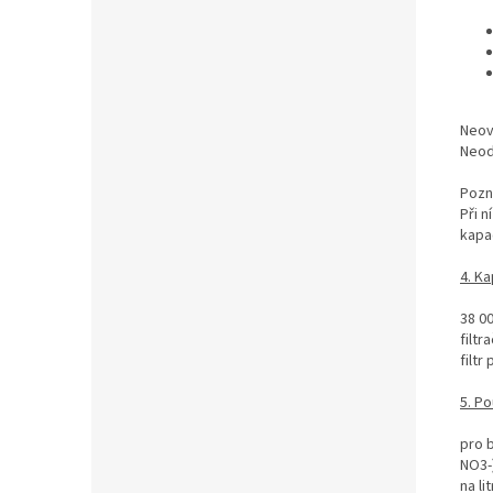
Neov
Neod
Pozn
Při n
kapac
4. Ka
38 0
filtr
filt
5. Po
pro 
NO3-
na li