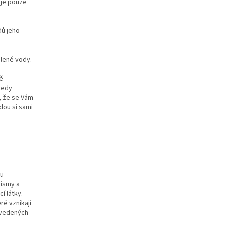
 je pouze
dů jeho
alené vody.
ně
tedy
e, že se Vám
dou si sami
ku
nismy a
í látky.
é vznikají
 uvedených