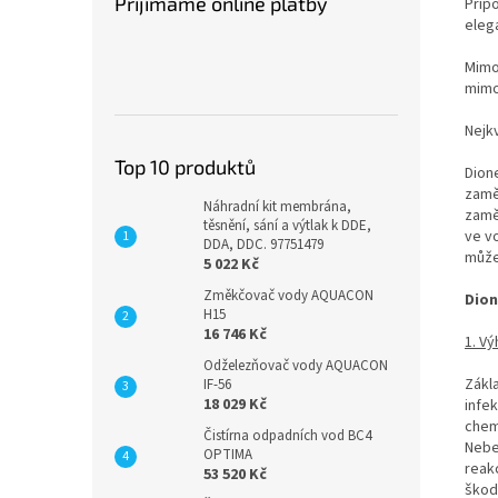
Přijímáme online platby
Přip
elega
Mimo
mimo
Nejk
Top 10 produktů
Dione
zamě
Náhradní kit membrána,
zaměn
těsnění, sání a výtlak k DDE,
ve v
DDA, DDC. 97751479
můžet
5 022 Kč
Změkčovač vody AQUACON
Dion
H15
16 746 Kč
1. V
Odželezňovač vody AQUACON
Zákl
IF-56
18 029 Kč
infe
chem
Čistírna odpadních vod BC4
Nebe
OPTIMA
reak
53 520 Kč
škodl