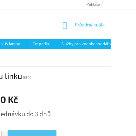
Přihlášení
NÁKUPNÍ
Prázdný košík
KOŠÍK
 a UV lampy
Čerpadla
Služby pro vodohospodářství
Filt
u linku
9802
70 Kč
jednávku do 3 dnů