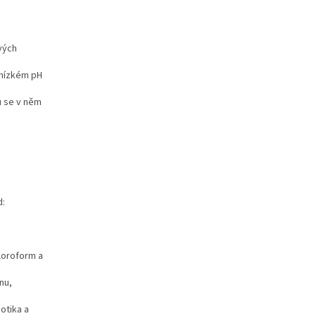
vých
i nízkém pH
u se v něm
d:
hloroform a
nu,
otika a