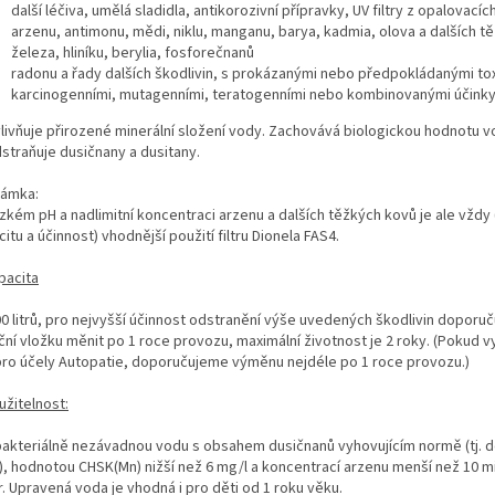
další léčiva, umělá sladidla, antikorozivní přípravky, UV filtry z opalovací
arzenu, antimonu, mědi, niklu, manganu, barya, kadmia, olova a dalších t
železa, hliníku, berylia, fosforečnanů
radonu a řady dalších škodlivin, s prokázanými nebo předpokládanými to
karcinogenními, mutagenními, teratogenními nebo kombinovanými účinky
livňuje přirozené minerální složení vody. Zachovává biologickou hodnotu v
straňuje dusičnany a dusitany.
ámka:
ízkém pH a nadlimitní koncentraci arzenu a dalších těžkých kovů je ale vždy 
itu a účinnost) vhodnější použití filtru Dionela FAS4.
pacita
00 litrů, pro nejvyšší účinnost odstranění výše uvedených škodlivin doporu
ační vložku měnit po 1 roce provozu, maximální životnost je 2 roky. (Pokud v
r pro účely Autopatie, doporučujeme výměnu nejdéle po 1 roce provozu.)
užitelnost:
bakteriálně nezávadnou vodu s obsahem dusičnanů vyhovujícím normě (tj. d
), hodnotou CHSK(Mn) nižší než 6 mg/l a koncentrací arzenu menší než 10 
tr. Upravená voda je vhodná i pro děti od 1 roku věku.