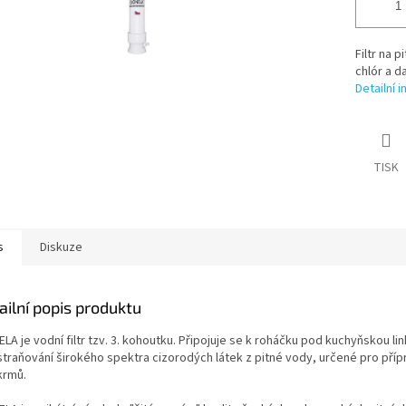
Filtr na 
chlór a da
Detailní 
TISK
s
Diskuze
ailní popis produktu
LA je vodní filtr tzv. 3. kohoutku. Připojuje se k roháčku pod kuchyňskou lin
straňování širokého spektra cizorodých látek z pitné vody, určené pro příp
krmů.