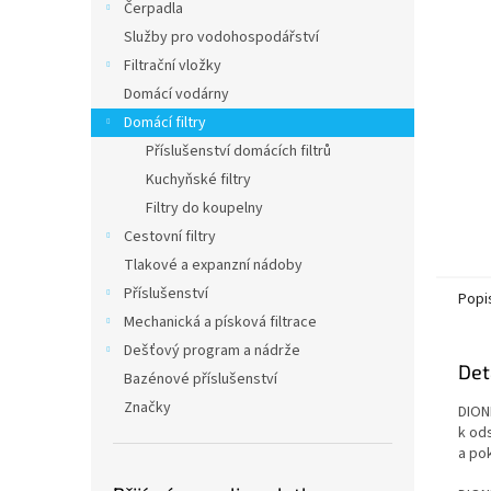
a
Čerpadla
n
Služby pro vodohospodářství
e
Filtrační vložky
l
Domácí vodárny
Domácí filtry
Příslušenství domácích filtrů
Kuchyňské filtry
Filtry do koupelny
Cestovní filtry
Tlakové a expanzní nádoby
Příslušenství
Popi
Mechanická a písková filtrace
Dešťový program a nádrže
Det
Bazénové příslušenství
Značky
DIONE
k od
a po