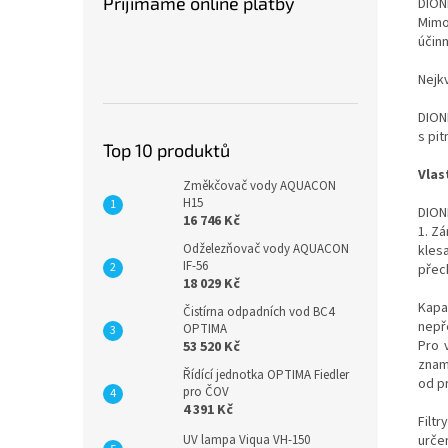
Přijímáme online platby
DIONE
Mimo
účinn
Nejk
DION
s pit
Top 10 produktů
Vlas
Změkčovač vody AQUACON
H15
DION
16 746 Kč
1. Z
Odželezňovač vody AQUACON
kles
IF-56
přec
18 029 Kč
Kapa
Čistírna odpadních vod BC4
nepř
OPTIMA
Pro 
53 520 Kč
zname
Řídící jednotka OPTIMA Fiedler
od p
pro ČOV
4 391 Kč
Filt
UV lampa Viqua VH-150
urče