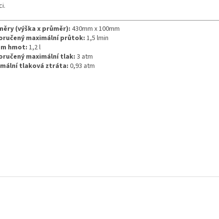
ci.
ěry (výška x průměr):
430mm x 100mm
ručený maximální průtok:
1,5 lmin
em hmot
:
1,2 l
ručený maximální tlak
:
3 atm
mální tlaková ztráta
:
0,93 atm