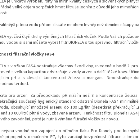
LA je unikátní výrobek, "šitý na míru" kvality českých a slovenských pitnýc
řádně velký objem sorpčních hmot filtru je jedním z důvodů jeho mimořád
osti.
valitnější pitnou vodu přitom získáte mnohem levněji než denními nákupy b
ELA využívá čtyři druhy výměnných filtračních vložek. Podle Vašich požadav
nou vodou si sami můžete vybrat filtr DIONELA s tou správnou filtrační vložk
tnosti filtrační vložky FAS4
ELA s vložkou FAS4 odstraňuje všechny škodliviny, uvedené v bodě 2. pro
ároveň s velkou kapacitou odstraňuje z vody arzen a další těžké kovy. Účin
ajícím pH a s klesající koncentrací železa a manganu. Neodstraňuje du
hodnou tvrdost.
cita pro arzen: Za předpokladu pH nižším než 8 a koncentrace želez
ekračující současný hygienický standard odstraní Dionela FAS4 minimálně
vodu, obsahující množství arzenu do 100 µg/litr (desetkrát překračující „
ná 10 000 litrů pitné vody, zbavené arzenu. Funkčnost filtru Dionela FAS4 
rvého zavodnění, poté je nutná výměna filtrační vložky za novou.
ry nejsou vhodné pro zapojení do přímého tlaku. Pro Dionely pod kuchyňsk
né připojení s označením P7, tyto zaručují bezpečnost filtrace a bez