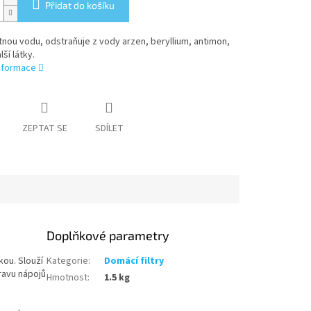
Přidat do košíku
pitnou vodu, odstraňuje z vody arzen, beryllium, antimon,
lší látky.
informace
ZEPTAT SE
SDÍLET
Doplňkové parametry
kou. Slouží
Kategorie
:
Domácí filtry
ravu nápojů
Hmotnost
:
1.5 kg