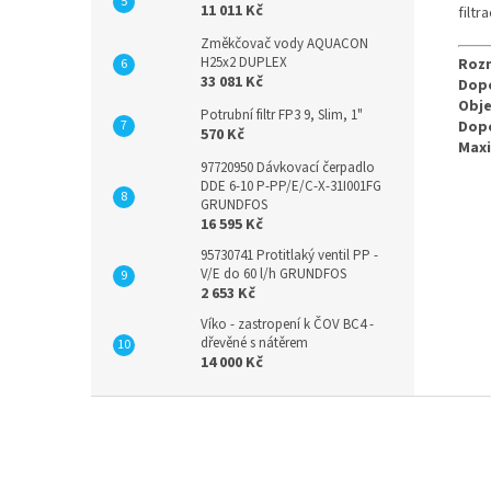
11 011 Kč
filtra
Změkčovač vody AQUACON
H25x2 DUPLEX
Rozm
33 081 Kč
Dopo
Obj
Potrubní filtr FP3 9, Slim, 1"
Dopo
570 Kč
Maxi
97720950 Dávkovací čerpadlo
DDE 6-10 P-PP/E/C-X-31I001FG
GRUNDFOS
16 595 Kč
95730741 Protitlaký ventil PP -
V/E do 60 l/h GRUNDFOS
2 653 Kč
Víko - zastropení k ČOV BC4 -
dřevěné s nátěrem
14 000 Kč
Z
á
p
a