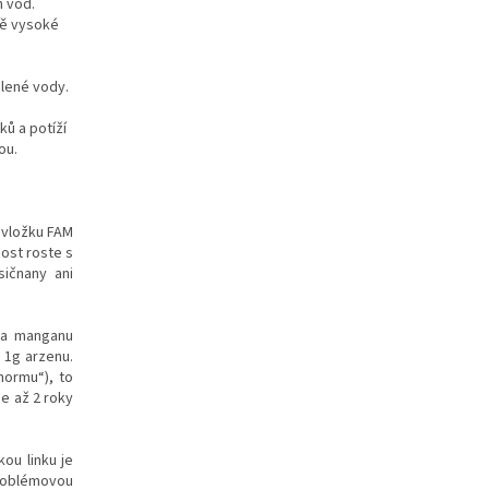
h vod.
ně vysoké
alené vody.
ků a potíží
ou.
 vložku FAM
nost roste s
sičnany ani
a a manganu
 1g arzenu.
normu“), to
je až 2 roky
ou linku je
problémovou