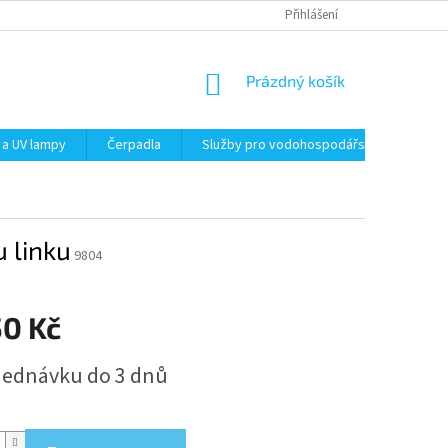
Přihlášení
NÁKUPNÍ
Prázdný košík
KOŠÍK
 a UV lampy
Čerpadla
Služby pro vodohospodářství
Filt
 linku
9804
50 Kč
jednávku do 3 dnů