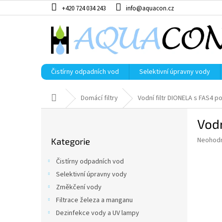
Přejít
+420 724 034 243
info@aquacon.cz
na
obsah
Čistírny odpadních vod
Selektivní úpravny vody
Domů
Domácí filtry
Vodní filtr DIONELA s FAS4 p
P
Vodn
o
Přeskočit
s
Průměr
Neohod
Kategorie
kategorie
t
hodnoce
r
produkt
Čistírny odpadních vod
a
je
Selektivní úpravny vody
0,0
n
z
Změkčení vody
n
5
í
Filtrace železa a manganu
hvězdič
p
Dezinfekce vody a UV lampy