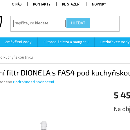
O NÁS
KONTAKTY
KE STAŽENÍ
NOVINKY
HLEDAT
Změkčení vody
Filtrace železa a manganu
Dezinfekce vody
od kuchyňskou linku
í filtr DIONELA s FAS4 pod kuchyňskou
né
noceno
Podrobnosti hodnocení
ní
5 4
u
Měrná
Na ob
cena:
ek.