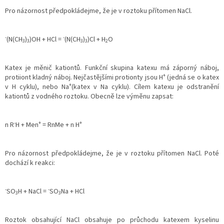
Pro názornost předpokládejme, že je v roztoku přítomen NaCl.
-
-
(N(CH
)
)OH + HCl =
(N(CH
)
)Cl + H
O
3
3
3
3
2
Katex je měnič kationtů. Funkční skupina katexu má záporný náboj,
+
protiiont kladný náboj. Nejčastějšími protionty jsou H
(jedná se o katex
+
v H cyklu), nebo Na
(katex v Na cyklu). Cílem katexu je odstranění
kationtů z vodného roztoku. Obecně lze výměnu zapsat:
-
+
+
n R
H + Men
= RnMe + n H
Pro názornost předpokládejme, že je v roztoku přítomen NaCl. Poté
dochází k reakci:
-
-
SO
H + NaCl =
SO
Na + HCl
3
3
Roztok obsahující NaCl obsahuje po průchodu katexem kyselinu