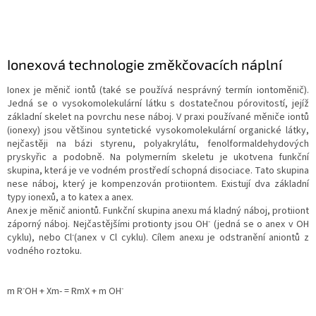
Ionexová technologie změkčovacích náplní
Ionex je měnič iontů (také se používá nesprávný termín iontoměnič).
Jedná se o vysokomolekulární látku s dostatečnou pórovitostí, jejíž
základní skelet na povrchu nese náboj. V praxi používané měniče iontů
(ionexy) jsou většinou syntetické vysokomolekulární organické látky,
nejčastěji na bázi styrenu, polyakrylátu, fenolformaldehydových
pryskyřic a podobně. Na polymerním skeletu je ukotvena funkční
skupina, která je ve vodném prostředí schopná disociace. Tato skupina
nese náboj, který je kompenzován protiiontem. Existují dva základní
typy ionexů, a to katex a anex.
Anex je měnič aniontů. Funkční skupina anexu má kladný náboj, protiiont
-
záporný náboj. Nejčastějšími protionty jsou OH
(jedná se o anex v OH
-
cyklu), nebo Cl
(anex v Cl cyklu). Cílem anexu je odstranění aniontů z
vodného roztoku.
-
-
m R
OH + Xm- = RmX + m OH