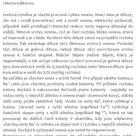
chlorovodíkovou.
Iontová výměna je vlastní pracovní cyklus ionexu. Hnací silou je difuze,
vliv má i rozdíl koncentrací vně a uvnitř ionexu, elektrický potenciál,
případně další probíhající chemické reakce. Ionty nejprve difundují do
vnější, filmové vrstvy ionexu, což je část roztoku blízko ionexu, která
už neproudí a je v klidu. Rychlost této difuze závisí na proudění roztoku
kolonou. Pak následuje difuze skrz filmovou vrstvu k ionexu. Poslední
fází difuze je gelová difuze, neboli difuze skrz povrchovou vrstvu
ionexu k funkční skupině. Řídícím dějem (neboli dějem, který je
nejpomalejší, a tak určuje celkovou rychlost procesu) je gelová difuze
(pro koncentrace iontů do 0,1mol/kg roztoku) nebo filmová difuze (pro
koncentrace iontů do 0,01 mol/kg roztoku).
Na začátku je všechen ionex v určité formě. Pro případ silného katexu v
+
Na
cyklu jsou všechny protionty sodné kationty. Při průtoku roztoku
+
kolony dochází k nahrazování Na
iontů jinými kationty - nejsilněji se
vážou ionty s nejvyšší afinitou k ionexu (např. vícemocné kovy), slaběji
+
další ionty podle selektivní řady. Uvolní se ionty Na
, které odtékají z
3+
kolony. Zároveň ionty s vyšší afinitou (například Fe
) vytěsňují z
2+
funkčních skupin ionty s nižší afinitou (například Mg
), které se tak
posouvají do dalších částí kolony. V okamžiku, kdy jsou odplaveny
+
všechny ionty Na
(v odtoku se objeví iont z roztoku s nejnižší afinitou k
ionexu). Dochází k vyčerpání ionexu a je nutné ho regenerovat.
Regenerace je převedení ionexu do původního pracovního cyklu.