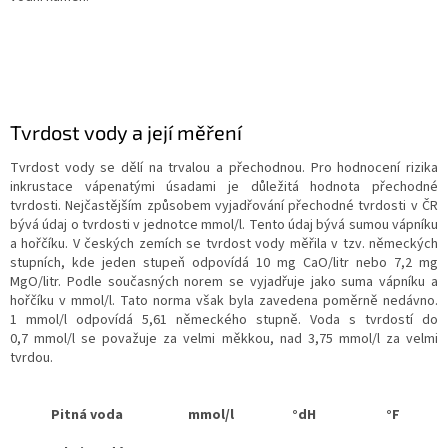
Tvrdost vody a její měření
Tvrdost vody se dělí na trvalou a přechodnou. Pro hodnocení rizika
inkrustace vápenatými úsadami je důležitá hodnota přechodné
tvrdosti. Nejčastějším způsobem vyjadřování přechodné tvrdosti v ČR
bývá údaj o tvrdosti v jednotce mmol/l. Tento údaj bývá sumou vápníku
a hořčíku. V českých zemích se tvrdost vody měřila v tzv. německých
stupních, kde jeden stupeň odpovídá 10 mg CaO/litr nebo 7,2 mg
MgO/litr. Podle současných norem se vyjadřuje jako suma vápníku a
hořčíku v mmol/l. Tato norma však byla zavedena poměrně nedávno.
1 mmol/l odpovídá 5,61 německého stupně. Voda s tvrdostí do
0,7 mmol/l se považuje za velmi měkkou, nad 3,75 mmol/l za velmi
tvrdou.
Pitná voda
mmol/l
°dH
°F