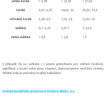
velmi tvrdá
> 3,76
> 21,01
> 37,51
tvrdá
2,51–3,75
14,01–21
25,01–37,5
středně tvrdá
1,26–2,5
7,01–14
12,51–25
měkká
0,7–1,25
3,9–7
7–12,5
velmi měkká
< 0,5
< 2,8
< 5
V případě že se setkáte i s jinými jednotkami pro měření tvrdosti,
například s mval/l nebo jinou stupnicí, doporučujeme navštívit stránky
VHSKH, kde je umístěný kvalitní kalkulátor :
Vodohospodářská společnost Vrchlice-Maleč, a.s.