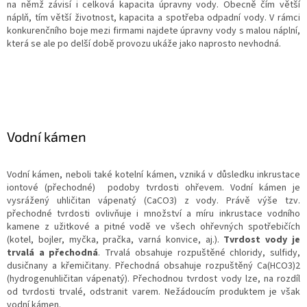
na němž závisí i celková kapacita úpravny vody. Obecně čím větší
náplň, tím větší životnost, kapacita a spotřeba odpadní vody. V rámci
konkurenčního boje mezi firmami najdete úpravny vody s malou náplní,
která se ale po delší době provozu ukáže jako naprosto nevhodná.
Vodní kámen
Vodní kámen, neboli také kotelní kámen, vzniká v důsledku inkrustace
iontové (přechodné) podoby tvrdosti ohřevem. Vodní kámen je
vysrážený uhličitan vápenatý (CaCO3) z vody. Právě výše tzv.
přechodné tvrdosti ovlivňuje i množství a míru inkrustace vodního
kamene z užitkové a pitné vodě ve všech ohřevných spotřebičích
(kotel, bojler, myčka, pračka, varná konvice, aj.).
Tvrdost vody je
trvalá a přechodná
. Trvalá obsahuje rozpuštěné chloridy, sulfidy,
dusičnany a křemičitany. Přechodná obsahuje rozpuštěný Ca(HCO3)2
(hydrogenuhličitan vápenatý). Přechodnou tvrdost vody lze, na rozdíl
od tvrdosti trvalé, odstranit varem. Nežádoucím produktem je však
vodní kámen.