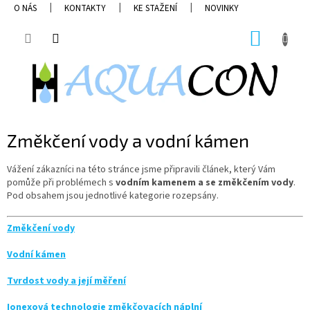
Přejít
O NÁS
KONTAKTY
KE STAŽENÍ
NOVINKY
na
obsah
NÁKUP
KOŠÍK
Změkčení vody a vodní kámen
Vážení zákazníci na této stránce jsme připravili článek, který Vám
pomůže při problémech s
vodním kamenem a se změkčením vody
.
Pod obsahem jsou jednotlivé kategorie rozepsány.
Změkčení vody
Vodní kámen
Tvrdost vody a její měření
Ionexová technologie změkčovacích náplní