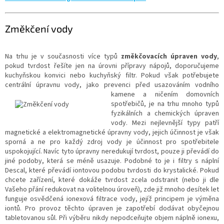
Změkčení vody
Na trhu je v současnosti více typů
změkčovacích úpraven vody
,
pokud tvrdost řešíte jen na úrovni přípravy nápojů, doporučujeme
kuchyňskou konvici nebo kuchyňský filtr. Pokud však potřebujete
centrální úpravnu vody, jako prevenci před usazováním vodního
kamene a ničením domovních
spotřebičů, je na trhu mnoho typů
fyzikálních a chemických úpraven
vody. Mezi nejlevnější typy patří
magnetické a elektromagnetické úpravny vody, jejich účinnost je však
sporná a ne pro každý zdroj vody je účinnost pro spotřebitele
uspokojující. Navíc tyto úpravny neredukují tvrdost, pouze ji převádí do
jiné podoby, která se méně usazuje. Podobné to je i filtry s náplní
Descal, které převádí iontovou podobu tvrdosti do krystalické. Pokud
chcete zařízení, které dokáže tvrdost zcela odstranit (nebo ji dle
Vašeho přání redukovat na volitelnou úroveň), zde již mnoho desítek let
funguje osvědčená ionexová filtrace vody, jejíž principem je výměna
iontů. Pro provoz těchto úpraven je zapotřebí dodávat obyčejnou
tabletovanou sůl. Při výběru nikdy nepodceňujte objem náplně ionexu,