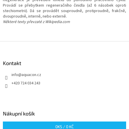
Provádí se přebytkem regeneračního činidla (až 6 násobek oproti
stechiometrii). Dá se provádět souproudně, protiproudně, frakčně,
dvouproudně, interně, nebo externě.
Některé texty převzaté z Wikipedia.com
Z
á
p
a
Kontakt
t
info
@
aquacon.cz
í
+420 724 034 243
Nákupní košík
0
KS /
0 KČ