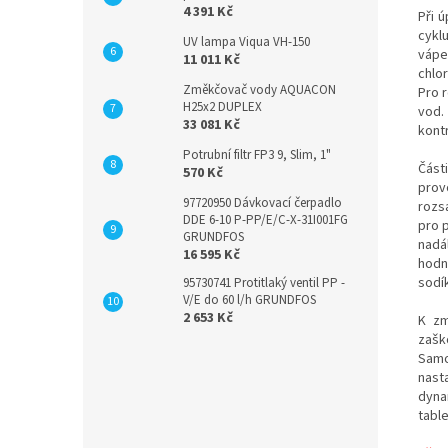
4 391 Kč
Při ú
cykl
UV lampa Viqua VH-150
vápe
11 011 Kč
chlo
Změkčovač vody AQUACON
Pro 
H25x2 DUPLEX
vod.
33 081 Kč
kont
Potrubní filtr FP3 9, Slim, 1"
Část
570 Kč
prov
97720950 Dávkovací čerpadlo
rozs
DDE 6-10 P-PP/E/C-X-31I001FG
pro 
GRUNDFOS
nadá
16 595 Kč
hodn
sodí
95730741 Protitlaký ventil PP -
V/E do 60 l/h GRUNDFOS
2 653 Kč
K zm
zašk
Samo
nast
dyna
table