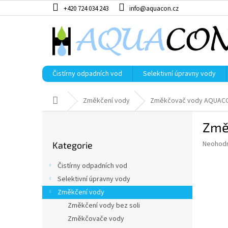
Přejít
+420 724 034 243
info@aquacon.cz
na
obsah
Čistírny odpadních vod
Selektivní úpravny vody
Domů
Změkčení vody
Změkčovač vody AQUAC
P
Změ
o
Přeskočit
s
Průměr
Neohod
Kategorie
kategorie
t
hodnoce
r
produkt
Čistírny odpadních vod
a
je
Selektivní úpravny vody
0,0
n
z
Změkčení vody
n
5
í
Změkčení vody bez soli
hvězdič
p
Změkčovače vody