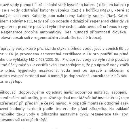
pravě vody pomocí filtrů s náplní silně kyselého katexu ( dále jen katex ) 
u se z vody odstraňují kationty vápníku (Ca2+) a hořčíku (Mg2+), které z
natých usazenin. Kationty jsou nahrazeny kationty sodíku (Na+). Katex
ridem sodným NaCl, tedy solí. Do odpadu odchází při regeneraci chloridy vá
regeneraci je nutné používat výhradně čistou tabletovou sůl určenou k reg
 Regenerace probíhá automaticky, bez nutnosti přítomnosti člověka.
rolovat obsah soli v regeneračním zásobníku (solné trubce).
i úpravny vody, které přichází do styku s pitnou vodou jsou v zemích EU ce
oz v ČR je provedena samostatná certifikace v ČR pro použití na pitné
ahu dle vyhlášky MZ č.409/2001 Sb.. Pro úpravu vody se výhradně používá 
pitné účely také v ČR certifikován. Upozorňujeme, že po úpravě vody změk
le pitná, hygienicky nezávadná, voda není po úpravě změkčením de
otách vstupní tvrdosti nad 6 mmol/l je doporučená konzultace z důvodu
ku na výstupu.
ěkčovači doporučujeme objednat navíc odbornou instalaci, zapojení,
olení našimi odborníky, je možné sjednat montáž včetně instalatérských pra
zřejmostí při předání je český návod, v případě montáže odborné zaško
avení hodnoty tvrdosti podle testeru dle přání zákazníka. Na základě 
mického tlaku vody u zákazníka nastavíme cykly regenerace tak, aby
tovanou sůl co nejšetrnější.