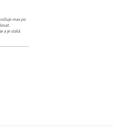
esnižuje max po
lesat.
 a je stálá.