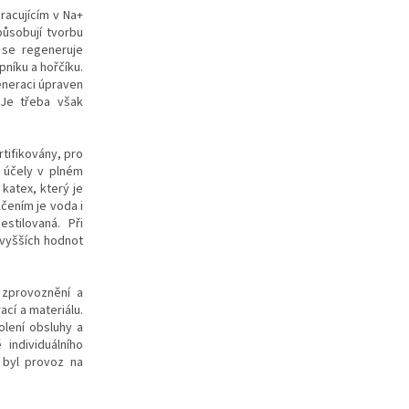
pracujícím v Na+
působují tvorbu
 se regeneruje
pníku a hořčíku.
eneraci úpraven
 Je třeba však
rtifikovány, pro
 účely v plném
katex, který je
čením je voda i
stilovaná. Při
 vyšších hodnot
 zprovoznění a
cí a materiálu.
lení obsluhy a
individuálního
 byl provoz na