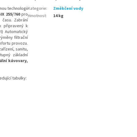
nou technologii
Kategorie
:
Změkčení vody
IX 255/760
pro
Hmotnost
:
14 kg
 času. Zabrání
k připravený k
t) Automatický
výměny filtrační
mfortu provozu.
řízení, sanitu,
upný základní
lní kávovary,
dující tabulky: