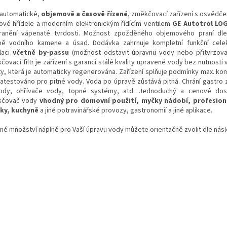
 automatické,
objemově a časově řízené
, změkčovací zařízení s osvědče
ové hřídele a moderním elektronickým řídícím ventilem
GE Autotrol LOG
ranění vápenaté tvrdosti. Možnost zpožděného objemového praní dle
bě vodního kamene a úsad. Dodávka zahrnuje kompletní funkční cele
alaci
včetně by-passu
(možnost odstavit úpravnu vody nebo přitvrzova
ovací filtr je zařízení s garancí stálé kvality upravené vody bez nutnosti 
y, která je automaticky regenerována. Zařízení splňuje podmínky max. ko
 atestováno pro pitné vody. Voda po úpravě zůstává pitná. Chrání gastro za
ody, ohřívače vody, topné systémy, atd. Jednoduchý a cenové dost
kčovač vody
vhodný pro domovní použití, myčky nádobí, profesioná
ky, kuchyně
a jiné potravinářské provozy, gastronomií a jiné aplikace.
né množství náplně pro Vaší úpravu vody můžete orientačně zvolit dle násle