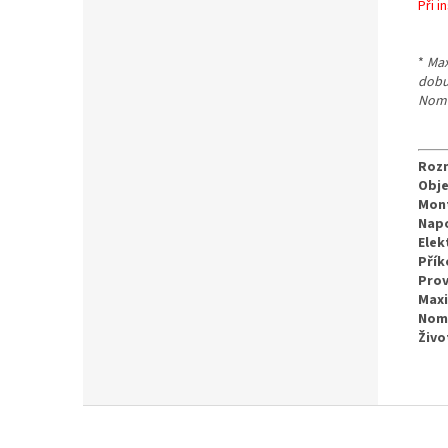
Při 
*
Max
dobu
Nomin
Rozm
Obje
Mont
Napo
Elek
Přík
Prov
Maxi
Nomi
Živo
Z
á