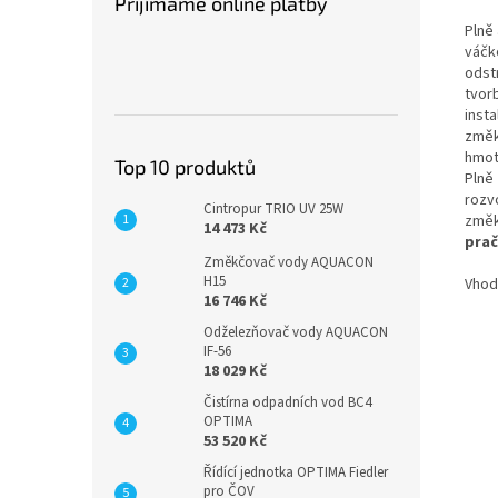
Přijímáme online platby
Plně
váčk
odst
tvor
inst
změkč
hmot
Top 10 produktů
Plně
rozv
Cintropur TRIO UV 25W
změ
14 473 Kč
prač
Změkčovač vody AQUACON
H15
Vhod
16 746 Kč
Odželezňovač vody AQUACON
IF-56
18 029 Kč
Čistírna odpadních vod BC4
OPTIMA
53 520 Kč
Řídící jednotka OPTIMA Fiedler
pro ČOV