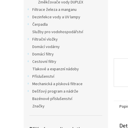
a
Změkčovače vody DUPLEX
n
Filtrace železa a manganu
e
Dezinfekce vody a UV lampy
l
Čerpadla
Služby pro vodohospodářství
Filtrační vložky
Domácí vodárny
Domácí filtry
Cestovní filtry
Tlakové a expanzní nádoby
Příslušenství
Mechanická a písková filtrace
Dešťový program a nádrže
Bazénové příslušenství
Značky
Popi
Det