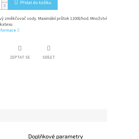
Přidat do košíku
vý změkčovač vody. Maximální průtok 1200l/hod. Množství
 katexu.
informace
ZEPTAT SE
SDÍLET
Doplňkové parametry