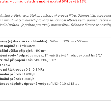
instalaci v domácnostech je možné uplatnit DPH ve výši 15%.
imální průtok - je průtok pro nárazový provoz filtru. Účinnost filtrace se n
 5 minut. Po 5 minutách provozu se účinnost filtrace velmi pomalu začíná k
ální průtok - je průtok pro trvalý provoz filtru. Účinnost filtrace se nesnižuje
ěry (výška x šířka x hloubka) :
670mm x 320mm x 500mm
m náplně :
8 litrů katexu
ážní výška přípojek :
490 mm
jení vody / odpadu :
mosaz 1“, vnější závit / hadicový plast trn 1/2"
trické připojení :
zásuvka 230V, 50Hz
on :
5W
ozní tlak vody :
0,2 - 0,8 MPa
mální průtok :
1200 l/h
nální průtok
:
500 l/h
tnost náplně v úpravně vody :
přibližně 10 až 15 let