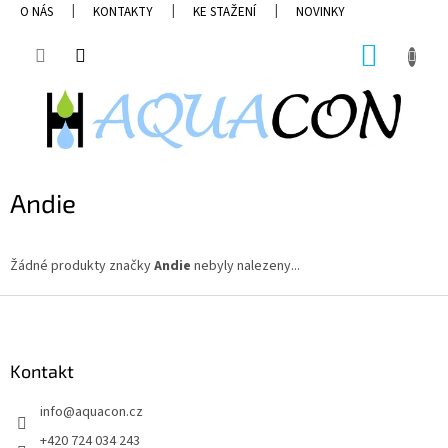
Přejít
O NÁS
KONTAKTY
KE STAŽENÍ
NOVINKY
na
obsah
NÁKUP
KOŠÍK
Andie
Žádné produkty značky
Andie
nebyly nalezeny...
Z
á
p
a
Kontakt
t
info
@
aquacon.cz
í
+420 724 034 243