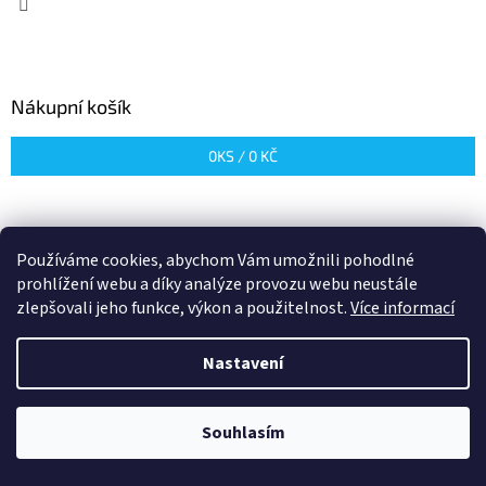
Nákupní košík
0
KS /
0 KČ
Používáme cookies, abychom Vám umožnili pohodlné
prohlížení webu a díky analýze provozu webu neustále
zlepšovali jeho funkce, výkon a použitelnost.
Více informací
Vytvořil Shoptet
Nastavení
Copyright 2026
Aquacon
. Všechna práva vyhrazena.
Upravit
nastavení cookies
Souhlasím