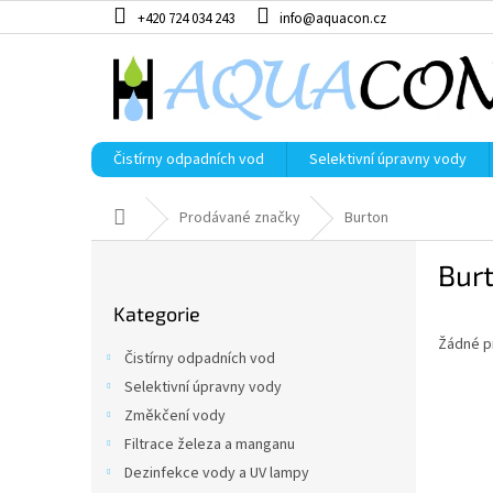
Přejít
+420 724 034 243
info@aquacon.cz
na
obsah
Čistírny odpadních vod
Selektivní úpravny vody
Domů
Prodávané značky
Burton
P
Bur
o
Přeskočit
s
Kategorie
kategorie
t
Žádné p
r
Čistírny odpadních vod
a
Selektivní úpravny vody
n
Změkčení vody
n
í
Filtrace železa a manganu
p
Dezinfekce vody a UV lampy