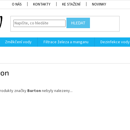
O NÁS
KONTAKTY
KE STAŽENÍ
NOVINKY
HLEDAT
Změkčení vody
Filtrace železa a manganu
Dezinfekce vody
ton
rodukty značky
Burton
nebyly nalezeny...