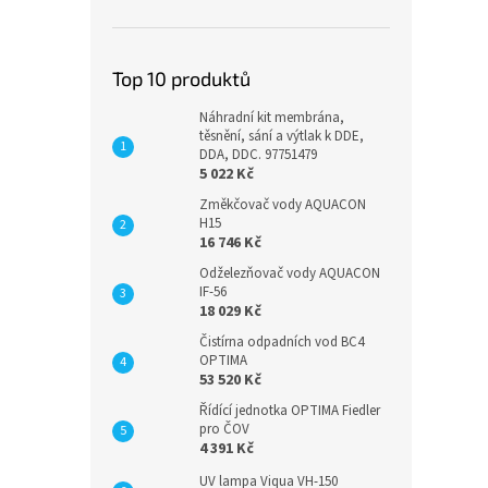
Top 10 produktů
Náhradní kit membrána,
těsnění, sání a výtlak k DDE,
DDA, DDC. 97751479
5 022 Kč
Změkčovač vody AQUACON
H15
16 746 Kč
Odželezňovač vody AQUACON
IF-56
18 029 Kč
Čistírna odpadních vod BC4
OPTIMA
53 520 Kč
Řídící jednotka OPTIMA Fiedler
pro ČOV
4 391 Kč
UV lampa Viqua VH-150