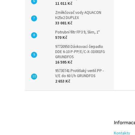
11 011 Kč
Změkčovač vody AQUACON
H25x2 DUPLEX
33 081 Kč
Potrubní filtr FP3 9, Slim, 1"
570 Kč
97720950 Dávkovací čerpadlo
DDE 6-10 P-PP/E/C-X-31I001FG
GRUNDFOS
16 595 Kč
95730741 Protitlaký ventil PP -
V/E do 60 l/h GRUNDFOS
2 653 Kč
Z
á
p
a
t
Informac
í
Kontakty