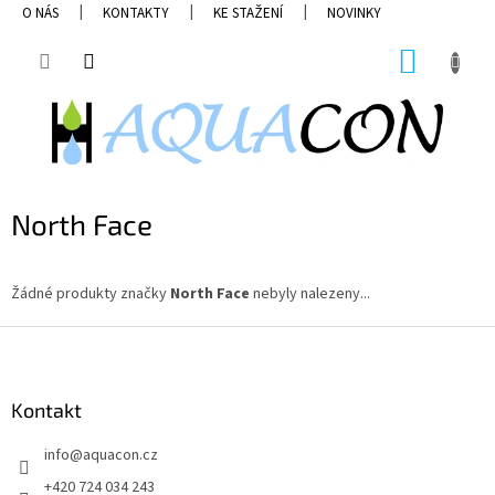
Přejít
O NÁS
KONTAKTY
KE STAŽENÍ
NOVINKY
na
obsah
NÁKUP
KOŠÍK
North Face
Žádné produkty značky
North Face
nebyly nalezeny...
Z
á
p
a
Kontakt
t
info
@
aquacon.cz
í
+420 724 034 243