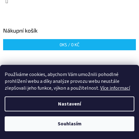
Nákupní košík
0
KS /
0 KČ
Používáme cookies, abychom Vám umožnili pohodlné
prohlížení webu a díky analýze provozu webu neustále
zlepšovali jeho funkce, výkon a použitelnost.
Více informací
Vytvořil Shoptet
Nastavení
Copyright 2026
Aquacon
. Všechna práva vyhrazena.
Upravit
nastavení cookies
Souhlasím