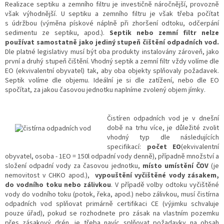
Realizace septiku a zemního filtru je investičně náročnější, provozně
však výhodnější. U septiku a zemního filtru je však třeba počítat
s údržbou (výměna pískové náplně při zhoršení odtoku, odčerpání
sedimentu ze septiku, apod.).
Septik nebo zemní filtr nelze
používat samostatně jako jediný stupeň čištění odpadních vod.
Dle platné legislativy musí být oba produkty instalovány zároveň, jako
první a druhý stupeň čištění. Vhodný septik a zemní filtr vždy volíme dle
EO (ekvivalentní obyvatel) tak, aby oba objekty splňovaly požadavek.
Septik volíme dle objemu. Ideální je si dle zatížení, nebo dle EO
spočítat, za jakou časovou jednotku naplníme zvolený objem jímky.
Čistíren odpa
dních vod je v dnešní
době na trhu více, je důležité zvolit
vhodný typ dle následujících
specifikací:
počet EO
(ekvivalentní
obyvatel, osoba - 1EO = 150l odpadní vody denně), případně množství a
složení odpadní vody za časovou jednotku,
místo umístění ČOV
(je
nemovitost v CHKO apod.),
vypouštění vyčištěné vody zásakem,
do vodního toku nebo zálivkou
. V případě volby odtoku vyčištěné
vody do vodního toku (potok, řeka, apod.) nebo zálivkou, musí čistírna
odpadních vod splňovat primárně certifikaci CE (výjimku schvaluje
pouze úřad), pokud se rozhodnete pro zásak na vlastním pozemku
přes zásakový drén, je třeba navíc splňovat požadavky na obsah