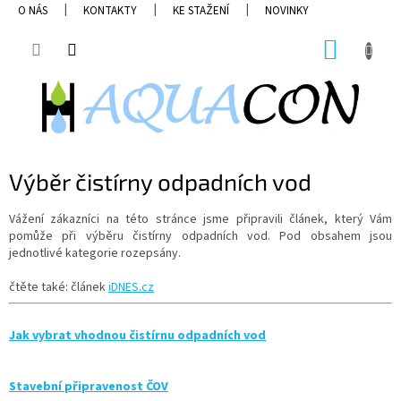
Přejít
O NÁS
KONTAKTY
KE STAŽENÍ
NOVINKY
na
obsah
NÁKUP
KOŠÍK
Výběr čistírny odpadních vod
Vážení zákazníci na této stránce jsme připravili článek, který Vám
pomůže při výběru čistírny odpadních vod. Pod obsahem jsou
jednotlivé kategorie rozepsány.
čtěte také: článek
iDNES.cz
Jak vybrat vhodnou čistírnu odpadních vod
Stavební připravenost ČOV