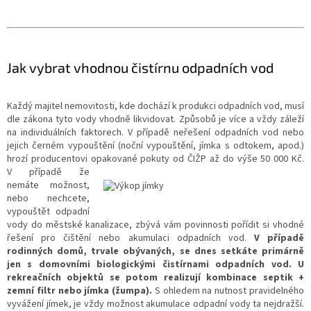
Jak vybrat vhodnou čistírnu odpadních vod
Každý majitel nemovitosti, kde dochází k produkci odpadních vod, musí
dle zákona tyto vody vhodně likvidovat. Způsobů je více a vždy záleží
na individuálních faktorech. V případě neřešení odpadních vod nebo
jejich černém vypouštění (noční vypouštění, jímka s odtokem, apod.)
hrozí producentovi opakované
pokuty od ČIŽP až do výše 50 000 Kč.
V případě že
nemáte možnost,
nebo nechcete,
vypouštět odpadní
vody do městské kanalizace, zbývá vám povinnosti pořídit si vhodné
řešení pro čištění nebo akumulaci odpadních vod.
V případě
rodinných domů, trvale obývaných, se dnes setkáte primárně
jen s domovními biologickými čistírnami odpadních vod. U
rekreačních objektů se potom realizují kombinace septik +
zemní filtr nebo jímka (žumpa).
S ohledem na nutnost pravidelného
vyvážení jímek, je vždy možnost akumulace odpadní vody ta nejdražší.