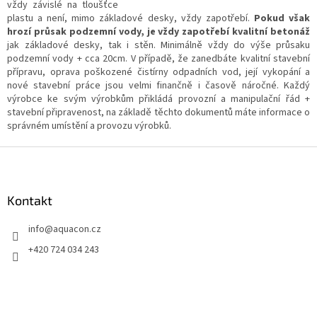
vždy závislé na tloušťce
plastu a není, mimo základové desky, vždy zapotřebí.
Pokud však
hrozí průsak podzemní vody, je vždy zapotřebí kvalitní betonáž
jak základové desky, tak i stěn. Minimálně vždy do výše průsaku
podzemní vody + cca 20cm. V případě, že zanedbáte kvalitní stavební
přípravu, oprava poškozené čistírny odpadních vod, její vykopání a
nové stavební práce jsou velmi finančně i časově náročné. Každý
výrobce ke svým výrobkům přikládá provozní a manipulační řád +
stavební připravenost, na základě těchto dokumentů máte informace o
správném umístění a provozu výrobků.
Z
á
p
a
Kontakt
t
info
@
aquacon.cz
í
+420 724 034 243