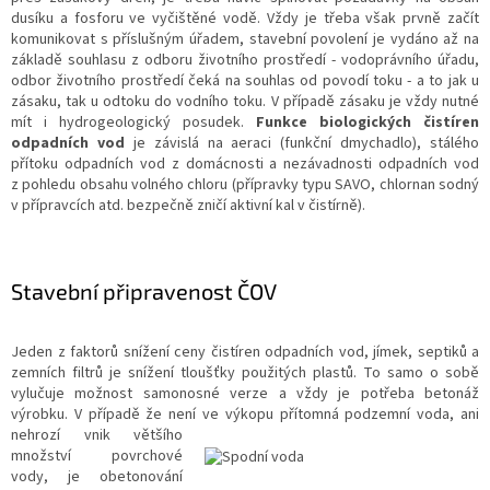
dusíku a fosforu ve vyčištěné vodě. Vždy je třeba však prvně začít
komunikovat s příslušným úřadem, stavební povolení je vydáno až na
základě souhlasu z odboru životního prostředí - vodoprávního úřadu,
odbor životního prostředí čeká na souhlas od povodí toku - a to jak u
zásaku, tak u odtoku do vodního toku. V případě zásaku je vždy nutné
mít i hydrogeologický posudek.
Funkce biologických čistíren
odpadních vod
je závislá na aeraci (funkční dmychadlo), stálého
přítoku odpadních vod z domácnosti a nezávadnosti odpadních vod
z pohledu obsahu volného chloru (přípravky typu SAVO, chlornan sodný
v přípravcích atd. bezpečně zničí aktivní kal v čistírně).
Stavební připravenost ČOV
Jeden z faktorů snížení ceny čistíren odpadních vod, jímek, septiků a
zemních filtrů je snížení tloušťky použitých plastů. To samo o sobě
vylučuje možnost samonosné verze a vždy je potřeba betonáž
výrobku. V případě že není ve výkopu přítomná podzemní
voda, ani
nehrozí vnik většího
množství povrchové
vody, je obetonování